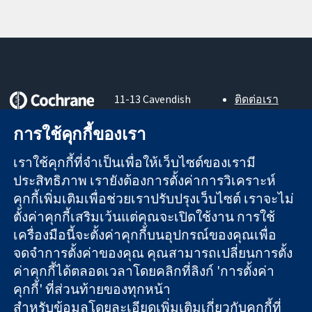
11-13 Cavendish
ติดต่อเรา
Square
ข่าวสาร
หลักฐานที่เชื่อถือ
London
สำหรับ
การใช้คุกกี้ของเรา
ได้
W1G 0AN
สื่อมวลชน
สู่การตัดสินใจ
United Kingdom
About us
เราใช้คุกกี้ที่จำเป็นเพื่อให้เว็บไซต์ของเรามี
อย่างมีข้อมูล
ตำแหน่งงาน
ประสิทธิภาพ เรายังต้องการตั้งค่าการวิเคราะห์
เพื่อสุขภาพที่ดีขึ้น
Cochrane
คุกกี้เพิ่มเติมเพื่อช่วยเราปรับปรุงเว็บไซต์ เราจะไม่
Library
ตั้งค่าคุกกี้เสริมเว้นแต่คุณจะเปิดใช้งาน การใช้
เครื่องมือนี้จะตั้งค่าคุกกี้บนอุปกรณ์ของคุณเพื่อ
จดจำการตั้งค่าของคุณ คุณสามารถเปลี่ยนการตั้ง
The Cochrane Collaboration เป็นองค์กรการกุศล (เลขที่ 1045921)
ค่าคุกกี้ได้ตลอดเวลาโดยคลิกที่ลิงก์ 'การตั้งค่า
และบริษัทจำกัดโดยการค้ำประกัน (เลขที่ 03044323) ที่จดทะเบียน
คุกกี้' ที่ส่วนท้ายของทุกหน้า
ในอังกฤษและเวลส์ หมายเลขจดทะเบียนภาษีมูลค่าเพิ่ม GB 718
2127 49
สำหรับข้อมูลโดยละเอียดเพิ่มเติมเกี่ยวกับคุกกี้ที่