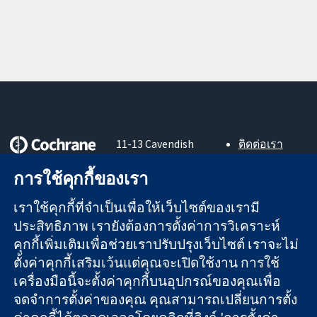
11-13 Cavendish
ติดต่อเรา
Square
ข่าวสาร
หลักฐานที่เชื่อถือ
การใช้คุกกี้ของเรา
London
สำหรับ
ได้
W1G 0AN
สื่อมวลชน
สู่การตัดสินใจ
เราใช้คุกกี้ที่จำเป็นเพื่อให้เว็บไซต์ของเรามี
United Kingdom
About us
อย่างมีข้อมูล
ตำแหน่งงาน
ประสิทธิภาพ เรายังต้องการตั้งค่าการวิเคราะห์
เพื่อสุขภาพที่ดีขึ้น
Cochrane
คุกกี้เพิ่มเติมเพื่อช่วยเราปรับปรุงเว็บไซต์ เราจะไม่
Library
ตั้งค่าคุกกี้เสริมเว้นแต่คุณจะเปิดใช้งาน การใช้
เครื่องมือนี้จะตั้งค่าคุกกี้บนอุปกรณ์ของคุณเพื่อ
จดจำการตั้งค่าของคุณ คุณสามารถเปลี่ยนการตั้ง
The Cochrane Collaboration เป็นองค์กรการกุศล (เลขที่ 1045921)