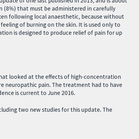
 update of one last published in 2013, and is about
n (8%) that must be administered in carefully
often following local anaesthetic, because without
 feeling of burning on the skin. It is used only to
ation is designed to produce relief of pain for up
that looked at the effects of high-concentration
re neuropathic pain. The treatment had to have
dence is current to June 2016.
including two new studies for this update. The