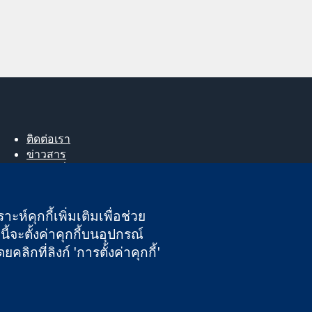
ติดต่อเรา
ข่าวสาร
สำหรับสื่อมวลชน
About us
ตำแหน่งงาน
ะห์คุกกี้เพิ่มเติมเพื่อช่วย
Cochrane Library
ี้จะตั้งค่าคุกกี้บนอุปกรณ์
กที่ลิงก์ 'การตั้งค่าคุกกี้'
นอังกฤษและเวลส์ หมายเลขจดทะเบียนภาษีมูลค่าเพิ่ม GB 718 2127 49
ความรับผิดชอบ
|
ความเป็นส่วนตัว
|
นโยบายคุกกี้
|
การตั้งค่าคุกกี้