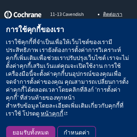
11-13 Cavendish
ติดต่อเรา
Square
ข่าวสาร
หลักฐานที่เชื่อถือ
London
สำหรับ
การใช้คุกกี้ของเรา
ได้
W1G 0AN
สื่อมวลชน
สู่การตัดสินใจ
United Kingdom
About us
เราใช้คุกกี้ที่จำเป็นเพื่อให้เว็บไซต์ของเรามี
อย่างมีข้อมูล
ตำแหน่งงาน
ประสิทธิภาพ เรายังต้องการตั้งค่าการวิเคราะห์
เพื่อสุขภาพที่ดีขึ้น
Cochrane
คุกกี้เพิ่มเติมเพื่อช่วยเราปรับปรุงเว็บไซต์ เราจะไม่
Library
ตั้งค่าคุกกี้เสริมเว้นแต่คุณจะเปิดใช้งาน การใช้
เครื่องมือนี้จะตั้งค่าคุกกี้บนอุปกรณ์ของคุณเพื่อ
จดจำการตั้งค่าของคุณ คุณสามารถเปลี่ยนการตั้ง
The Cochrane Collaboration เป็นองค์กรการกุศล (เลขที่ 1045921)
ค่าคุกกี้ได้ตลอดเวลาโดยคลิกที่ลิงก์ 'การตั้งค่า
และบริษัทจำกัดโดยการค้ำประกัน (เลขที่ 03044323) ที่จดทะเบียน
คุกกี้' ที่ส่วนท้ายของทุกหน้า
ในอังกฤษและเวลส์ หมายเลขจดทะเบียนภาษีมูลค่าเพิ่ม GB 718
2127 49
สำหรับข้อมูลโดยละเอียดเพิ่มเติมเกี่ยวกับคุกกี้ที่
เราใช้ โปรดดู
หน้าคุกกี้
สงวนลิขสิทธิ์ © 2026 The Cochrane Collaboration
ข้อกำหนดและเงื่อนไขการใช้เว็บไซต์
|
ข้อความปฏิเสธความรับ
ผิดชอบ
|
ความเป็นส่วนตัว
|
นโยบายคุกกี้
|
การตั้งค่าคุกกี้
ยอมรับทั้งหมด
กำหนดค่า