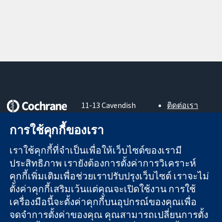
11-13 Cavendish
ติดต่อเรา
Square
ข่าวสาร
หลักฐานที่เชื่อถือ
London
สำหรับ
การใช้คุกกี้ของเรา
ได้
W1G 0AN
สื่อมวลชน
สู่การตัดสินใจ
United Kingdom
About us
เราใช้คุกกี้ที่จำเป็นเพื่อให้เว็บไซต์ของเรามี
อย่างมีข้อมูล
ตำแหน่งงาน
ประสิทธิภาพ เรายังต้องการตั้งค่าการวิเคราะห์
เพื่อสุขภาพที่ดีขึ้น
Cochrane
คุกกี้เพิ่มเติมเพื่อช่วยเราปรับปรุงเว็บไซต์ เราจะไม่
Library
ตั้งค่าคุกกี้เสริมเว้นแต่คุณจะเปิดใช้งาน การใช้
เครื่องมือนี้จะตั้งค่าคุกกี้บนอุปกรณ์ของคุณเพื่อ
จดจำการตั้งค่าของคุณ คุณสามารถเปลี่ยนการตั้ง
The Cochrane Collaboration เป็นองค์กรการกุศล (เลขที่ 1045921)