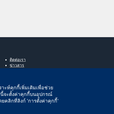
ติดต่อเรา
ข่าวสาร
สำหรับสื่อมวลชน
About us
ตำแหน่งงาน
ะห์คุกกี้เพิ่มเติมเพื่อช่วย
Cochrane Library
ี้จะตั้งค่าคุกกี้บนอุปกรณ์
กที่ลิงก์ 'การตั้งค่าคุกกี้'
นอังกฤษและเวลส์ หมายเลขจดทะเบียนภาษีมูลค่าเพิ่ม GB 718 2127 49