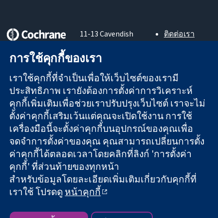
11-13 Cavendish
ติดต่อเรา
Square
ข่าวสาร
หลักฐานที่เชื่อถือ
London
สำหรับ
การใช้คุกกี้ของเรา
ได้
W1G 0AN
สื่อมวลชน
สู่การตัดสินใจ
United Kingdom
About us
เราใช้คุกกี้ที่จำเป็นเพื่อให้เว็บไซต์ของเรามี
อย่างมีข้อมูล
ตำแหน่งงาน
ประสิทธิภาพ เรายังต้องการตั้งค่าการวิเคราะห์
เพื่อสุขภาพที่ดีขึ้น
Cochrane
คุกกี้เพิ่มเติมเพื่อช่วยเราปรับปรุงเว็บไซต์ เราจะไม่
Library
ตั้งค่าคุกกี้เสริมเว้นแต่คุณจะเปิดใช้งาน การใช้
เครื่องมือนี้จะตั้งค่าคุกกี้บนอุปกรณ์ของคุณเพื่อ
จดจำการตั้งค่าของคุณ คุณสามารถเปลี่ยนการตั้ง
The Cochrane Collaboration เป็นองค์กรการกุศล (เลขที่ 1045921)
ค่าคุกกี้ได้ตลอดเวลาโดยคลิกที่ลิงก์ 'การตั้งค่า
และบริษัทจำกัดโดยการค้ำประกัน (เลขที่ 03044323) ที่จดทะเบียน
คุกกี้' ที่ส่วนท้ายของทุกหน้า
ในอังกฤษและเวลส์ หมายเลขจดทะเบียนภาษีมูลค่าเพิ่ม GB 718
2127 49
สำหรับข้อมูลโดยละเอียดเพิ่มเติมเกี่ยวกับคุกกี้ที่
เราใช้ โปรดดู
หน้าคุกกี้
สงวนลิขสิทธิ์ © 2026 The Cochrane Collaboration
ข้อกำหนดและเงื่อนไขการใช้เว็บไซต์
|
ข้อความปฏิเสธความรับ