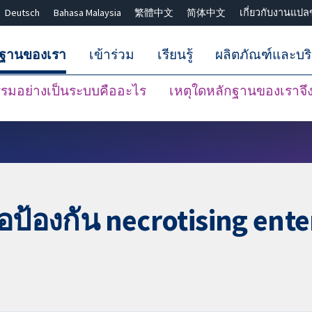
Deutsch
Bahasa Malaysia
繁體中文
简体中文
เกี่ยวกับงานแปล
กฐานของเรา
เข้าร่วม
เรียนรู้
ผลิตภัณฑ์และบร
มอย่างเป็นระบบคืออะไร
เหตุใดหลักฐานของเราจึงน
ปิดการค้นหา ✖
่อป้องกัน necrotising ent