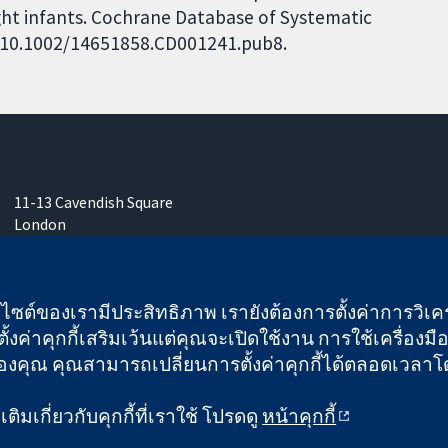
ight infants. Cochrane Database of Systematic
I: 10.1002/14651858.CD001241.pub8.
11-13 Cavendish Square
London
W1G 0AN
United Kingdom
เว็บไซต์ของเรามีประสิทธิภาพ เรายังต้องการตั้งค่าการวิเครา
ั้งค่าคุกกี้เสริมเว้นแต่คุณจะเปิดใช้งาน การใช้เครื่องมือน
คุณ คุณสามารถเปลี่ยนการตั้งค่าคุกกี้ได้ตลอดเวลาโดยคลิ
 และบริษัทจำกัดโดยการค้ำประกัน (เลขที่ 03044323) ที่จดทะเบียนใ
ิมเกี่ยวกับคุกกี้ที่เราใช้ โปรดดู
หน้าคุกกี้
ข้อกำหนดและเงื่อนไขการใช้เว็บไซต์
|
ข้อความปฏิเสธ