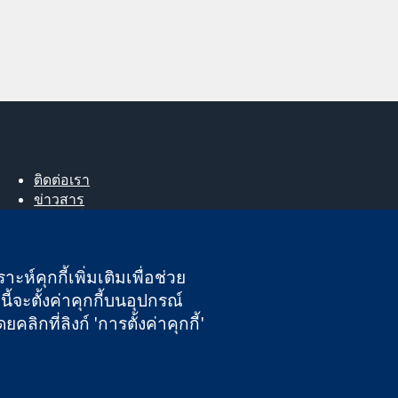
ติดต่อเรา
ข่าวสาร
สำหรับสื่อมวลชน
About us
ตำแหน่งงาน
ะห์คุกกี้เพิ่มเติมเพื่อช่วย
Cochrane Library
ี้จะตั้งค่าคุกกี้บนอุปกรณ์
กที่ลิงก์ 'การตั้งค่าคุกกี้'
นอังกฤษและเวลส์ หมายเลขจดทะเบียนภาษีมูลค่าเพิ่ม GB 718 2127 49
ความรับผิดชอบ
|
ความเป็นส่วนตัว
|
นโยบายคุกกี้
|
การตั้งค่าคุกกี้