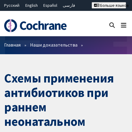
Русский
English
Español
فارسی
Больше языков
Français
Hrvatski
Deutsch
Bahasa Malaysia
ไทย
繁體中文
简体中文
Закрыть поиск ✖
Фильтры
Главная
Наши доказательства
Схемы применения
антибиотиков при
раннем
неонатальном