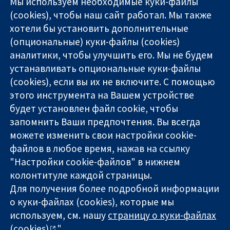
Мы используем необходимые куки-файлы
(cookies), чтобы наш сайт работал. Мы также
хотели бы установить дополнительные
(опциональные) куки-файлы (cookies)
аналитики, чтобы улучшить его. Мы не будем
11-13 Cavendish
Связаться с
устанавливать опциональные куки-файлы
Square
нами
(cookies), если вы их не включите. С помощью
Надёжные
London
Новости
этого инструмента на Вашем устройстве
доказательства
W1G 0AN
Пресс-
Информированные
будет установлен файл cookie, чтобы
United Kingdom
служба
решения
О нас
запомнить Ваши предпочтения. Вы всегда
Во благо
Работа
можете изменить свои настройки cookie-
здоровья
Cochrane
файлов в любое время, нажав на ссылку
Library
"Настройки cookie-файлов" в нижнем
колонтитуле каждой страницы.
Для получения более подробной информации
The Cochrane Collaboration is a charity (no. 1045921) and a
о куки-файлах (cookies), которые мы
company limited by guarantee (no. 03044323) registered in
используем, см. нашу
страницу о куки-файлах
England & Wales. VAT registration number GB 718 2127 49.
(cookies)
".