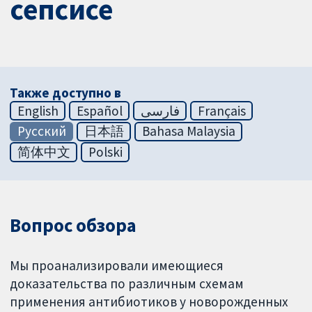
сепсисе
Также доступно в
English
Español
فارسی
Français
Русский
日本語
Bahasa Malaysia
简体中文
Polski
Вопрос обзора
Мы проанализировали имеющиеся
доказательства по различным схемам
применения антибиотиков у новорожденных