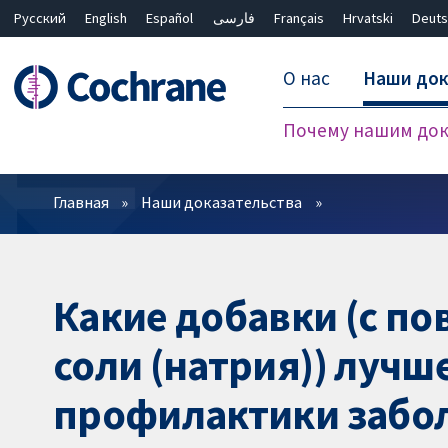
Русский
English
Español
فارسی
Français
Hrvatski
Deuts
О нас
Наши док
Почему нашим док
Фильтры
Главная
Наши доказательства
Какие добавки (с 
соли (натрия)) луч
профилактики забол