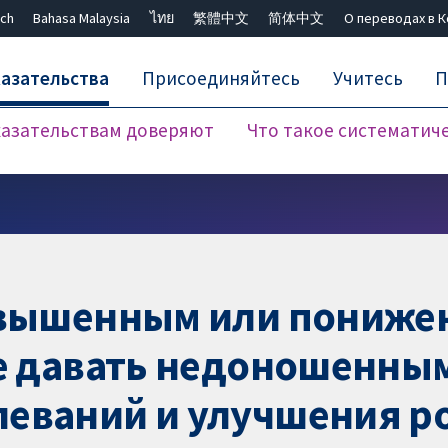
ch
Bahasa Malaysia
ไทย
繁體中文
简体中文
О переводах в 
азательства
Присоединяйтесь
Учитесь
П
азательствам доверяют
Что такое систематич
Закрыть поиск ✖
повышенным или пониж
ше давать недоношенным
еваний и улучшения ро