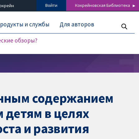
Войти
Кокрейновская Библиотека
Кокрейн
родукты и службы
Для авторов
еские обзоры?
енным содержанием
 детям в целях
ста и развития