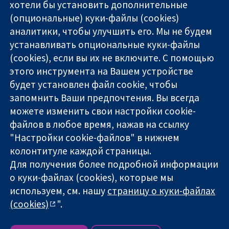
хотели бы установить дополнительные
(опциональные) куки-файлы (cookies)
аналитики, чтобы улучшить его. Мы не будем
11-13 Cavendish
Связаться с
устанавливать опциональные куки-файлы
Square
нами
(cookies), если вы их не включите. С помощью
Надёжные
London
Новости
этого инструмента на Вашем устройстве
доказательства
W1G 0AN
Пресс-
Информированные
будет установлен файл cookie, чтобы
United Kingdom
служба
решения
О нас
запомнить Ваши предпочтения. Вы всегда
Во благо
Работа
можете изменить свои настройки cookie-
здоровья
Cochrane
файлов в любое время, нажав на ссылку
Library
"Настройки cookie-файлов" в нижнем
колонтитуле каждой страницы.
Для получения более подробной информации
The Cochrane Collaboration is a charity (no. 1045921) and a
о куки-файлах (cookies), которые мы
company limited by guarantee (no. 03044323) registered in
используем, см. нашу
страницу о куки-файлах
England & Wales. VAT registration number GB 718 2127 49.
(cookies)
".
Copyright © 2026 The Cochrane Collaboration
Условия использования веб-сайта
|
Отказ от