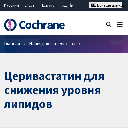
Русский
English
Español
فارسی
Больше языков
Français
Hrvatski
Deutsch
Bahasa Malaysia
ไทย
繁體中文
简体中文
Закрыть поиск ✖
Фильтры
Главная
Наши доказательства
Церивастатин для
снижения уровня
липидов