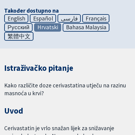
Također dostupno na
English
Español
فارسی
Français
Русский
Hrvatski
Bahasa Malaysia
繁體中文
Istraživačko pitanje
Kako različite doze cerivastatina utječu na razinu
masnoća u krvi?
Uvod
Cerivastatin je vrlo snažan lijek za snižavanje