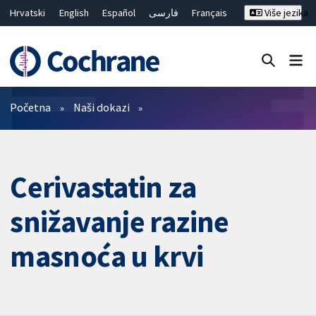
Hrvatski
English
Español
فارسی
Français
Više jezika
Русский
Deutsch
Bahasa Malaysia
ไทย
繁體中文
简体中文
Close search ✖
Prečistači
Početna
Naši dokazi
Cerivastatin za
snižavanje razine
masnoća u krvi