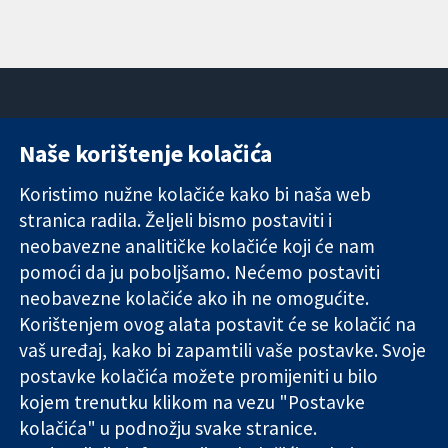
Naše korištenje kolačića
11-13 Cavendish
Kontaktirajte
Square
nas
Koristimo nužne kolačiće kako bi naša web
Pouzdani dokazi.
London
Novosti
stranica radila. Željeli bismo postaviti i
Utemeljeni
W1G 0AN
Ured za
dokazi.
neobavezne analitičke kolačiće koji će nam
Ujedinjeno
medije
Bolje zdravlje.
Kraljevstvo
O nama
pomoći da ju poboljšamo. Nećemo postaviti
Poslovi
neobavezne kolačiće ako ih ne omogućite.
Cochrane
Korištenjem ovog alata postavit će se kolačić na
Library
vaš uređaj, kako bi zapamtili vaše postavke. Svoje
postavke kolačića možete promijeniti u bilo
kojem trenutku klikom na vezu "Postavke
The Cochrane Collaboration is a charity (no. 1045921) and a
kolačića" u podnožju svake stranice.
company limited by guarantee (no. 03044323) registered in