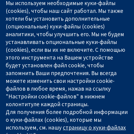
Мы используем необходимые куки-файлы
(cookies), чтобы наш сайт работал. Мы также
хотели бы установить дополнительные
(опциональные) куки-файлы (cookies)
аналитики, чтобы улучшить его. Мы не будем
11-13 Cavendish
Связаться с
устанавливать опциональные куки-файлы
Square
нами
(cookies), если вы их не включите. С помощью
Надёжные
London
Новости
этого инструмента на Вашем устройстве
доказательства
W1G 0AN
Пресс-
Информированные
будет установлен файл cookie, чтобы
United Kingdom
служба
решения
О нас
запомнить Ваши предпочтения. Вы всегда
Во благо
Работа
можете изменить свои настройки cookie-
здоровья
Cochrane
файлов в любое время, нажав на ссылку
Library
"Настройки cookie-файлов" в нижнем
колонтитуле каждой страницы.
Для получения более подробной информации
The Cochrane Collaboration is a charity (no. 1045921) and a
о куки-файлах (cookies), которые мы
company limited by guarantee (no. 03044323) registered in
используем, см. нашу
страницу о куки-файлах
England & Wales. VAT registration number GB 718 2127 49.