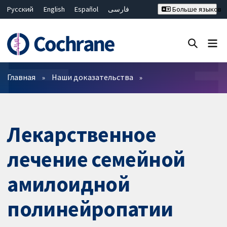
Русский
English
Español
فارسی
Больше языков
Français
Hrvatski
Deutsch
Bahasa Malaysia
ไทย
繁體中文
简体中文
Закрыть поиск ✖
Фильтры
Главная
Наши доказательства
Лекарственное
лечение семейной
амилоидной
полинейропатии