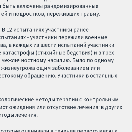
ли быть включены рандомизированные
ей и подростков, переживших травму.
 В 12 испытаниях участники ранее
испытаниях - участники пережили военные
ва, в каждых из шести испытаний участники
катастрофы (стихийные бедствия) и в трех
ь межличностному насилию. Было по одному
и жизнеугрожающим заболеванием или
естокому обращению. Участники в остальных
хологические методы терапии с контрольным
ист ожидания или отсутствие лечения; в других
етоды лечения.
которые оценивали в течение первого месяца