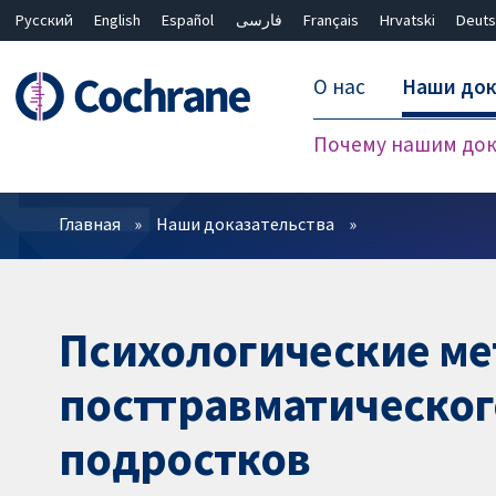
Русский
English
Español
فارسی
Français
Hrvatski
Deuts
О нас
Наши док
Почему нашим док
Фильтры
Главная
Наши доказательства
Психологические м
посттравматического
подростков