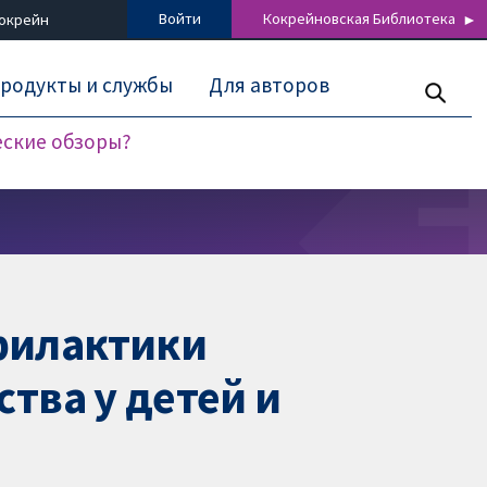
Войти
Кокрейновская Библиотека
Кокрейн
родукты и службы
Для авторов
еские обзоры?
филактики
тва у детей и