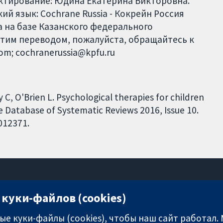
актирование: Юдина Екатерина Викторовна.
й язык: Cochrane Russia - Кокрейн Россия
 на базе Казанского федерального
этим переводом, пожалуйста, обращайтесь к
com; cochranerussia@kpfu.ru
ay C, O'Brien L. Psychological therapies for children
 Database of Systematic Reviews 2016, Issue 10.
012371.
куки-файлов (cookies)
11-13 Cavendish Square
London
е куки-файлы (cookies), чтобы наш сайт работал.