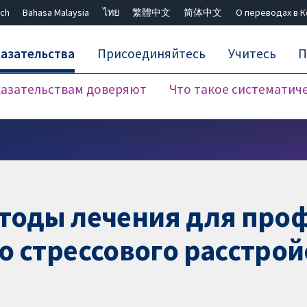
ch
Bahasa Malaysia
ไทย
繁體中文
简体中文
О переводах в 
азательства
Присоединяйтесь
Учитесь
П
азательствам доверяют
Что такое систематич
Закрыть поиск ✖
етоды лечения для про
 стрессового расстройс