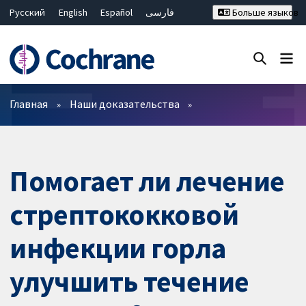
Русский
English
Español
فارسی
Больше языков
Français
Hrvatski
Deutsch
Bahasa Malaysia
ไทย
繁體中文
简体中文
Закрыть поиск ✖
Фильтры
Главная
Наши доказательства
Помогает ли лечение
cтрептококковой
инфекции горла
улучшить течение