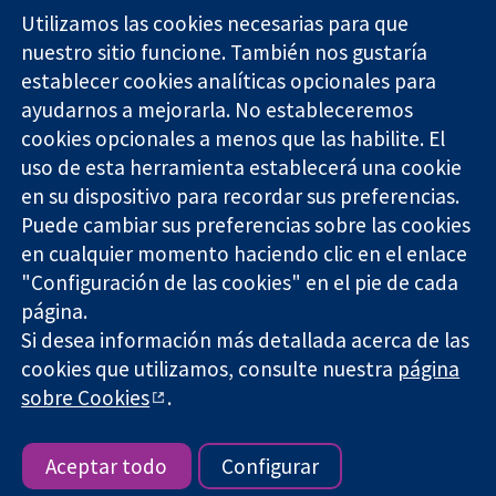
Utilizamos las cookies necesarias para que
nuestro sitio funcione. También nos gustaría
11-13 Cavendish
Contacto
establecer cookies analíticas opcionales para
Square
Noticias
ayudarnos a mejorarla. No estableceremos
Evidencia fiable.
Londres
Prensa
Decisiones
cookies opcionales a menos que las habilite. El
W1G 0AN
Sobre
informadas.
Reino Unido
nosotros
uso de esta herramienta establecerá una cookie
Mejor salud.
Empleo
en su dispositivo para recordar sus preferencias.
Cochrane
Puede cambiar sus preferencias sobre las cookies
Library
en cualquier momento haciendo clic en el enlace
"Configuración de las cookies" en el pie de cada
página.
The Cochrane Collaboration is a charity (no. 1045921) and a
Si desea información más detallada acerca de las
company limited by guarantee (no. 03044323) registered in
cookies que utilizamos, consulte nuestra
página
England & Wales. VAT registration number GB 718 2127 49.
sobre Cookies
.
Copyright © 2026 The Cochrane Collaboration
Términos y condiciones del sitio web
|
Responsabilidades
|
Privacidad
|
Política de cookies
|
Configuración de cookies
Aceptar todo
Configurar