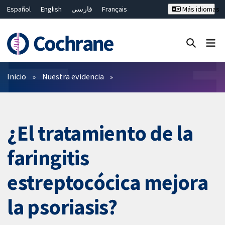
Español
English
فارسی
Français
Más idiomas
Русский
Hrvatski
Deutsch
Bahasa Malaysia
ไทย
繁體中文
简体中文
Cerrar búsqueda ✖
Filtros
Inicio
Nuestra evidencia
¿El tratamiento de la
faringitis
estreptocócica mejora
la psoriasis?