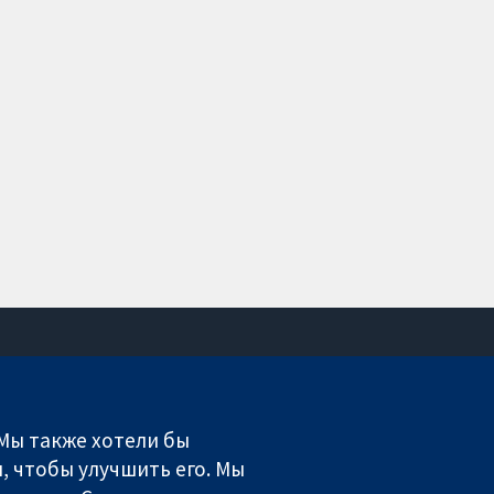
Связаться с нами
Новости
 Мы также хотели бы
Пресс-служба
, чтобы улучшить его. Мы
О нас