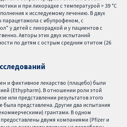
отики и при лихорадке с температурой > 39 °C
полнения к исследуемому лечению. В двух
ы парацетамола с ибупрофеном, с
" у детей с лихорадкой и у пациентов с
венно. Авторы этих двух испытаний
ности по детям с острым средним отитом (26
сследований
ен и фиктивное лекарство (плацебо) были
ей (Ethypharm). В отношении роли этой
изе или представлении результатов этого
 была представлена. Другие два испытания
екоммерческими) грантами. В одном
предоставлены двумя компаниями (Pfizer и
оторые не оказывали влияние на разработку,