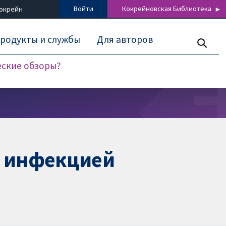
Войти
Кокрейновская Библиотека
Кокрейн
родукты и службы
Для авторов
еские обзоры?
й инфекцией