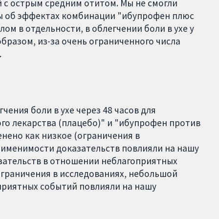
етей с острым средним отитом. Мы не смогли
ы об эффектах комбинации "ибупрофен плюс
ом в отдельности, в облегчении боли в ухе у
бразом, из-за очень ограниченного числа
.
чения боли в ухе через 48 часов для
го лекарства (плацебо)" и "ибупрофен против
енено как низкое (ограничения в
рименимости доказательств повлияли на нашу
казательств в отношении неблагоприятных
ограничения в исследованиях, небольшой
приятных событий повлияли на нашу