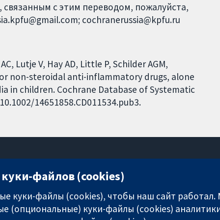
, связанным с этим переводом, пожалуйста,
ia.kpfu@gmail.com; cochranerussia@kpfu.ru
C, Lutje V, Hay AD, Little P, Schilder AGM,
 non-steroidal anti-inflammatory drugs, alone
edia in children. Cochrane Database of Systematic
I: 10.1002/14651858.CD011534.pub3.
куки-файлов (cookies)
11-13 Cavendish Square
London
е куки-файлы (cookies), чтобы наш сайт работал.
W1G 0AN
е (опциональные) куки-файлы (cookies) аналитики
United Kingdom