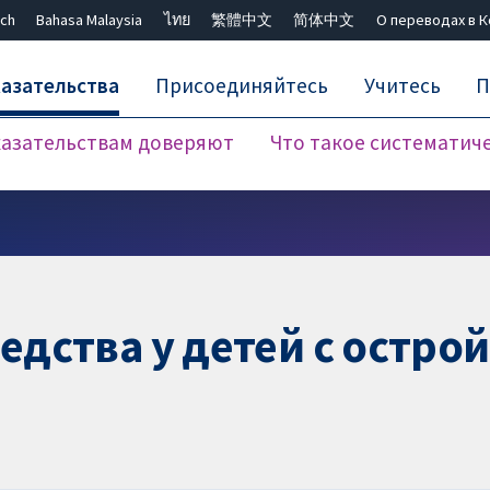
ch
Bahasa Malaysia
ไทย
繁體中文
简体中文
О переводах в 
азательства
Присоединяйтесь
Учитесь
П
азательствам доверяют
Что такое систематич
Закрыть поиск ✖
дства у детей с остро