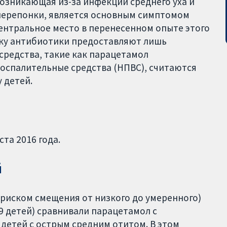
 возникающая из-за инфекции среднего уха и
перепонки, является основным симптомом
центральное место в перенесенном опыте этого
ьку антибиотики предоставляют лишь
средства, такие как парацетамол
оспалительные средства (НПВС), считаются
 детей.
та 2016 года.
й
 риском смещения от низкого до умеренного)
19 детей) сравнивали парацетамол с
детей с острым средним отитом. В этом