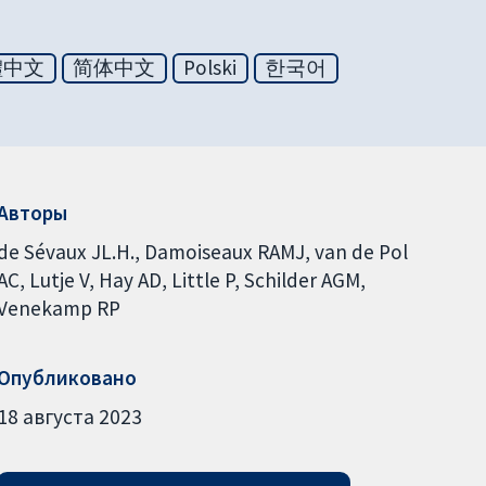
體中文
简体中文
Polski
한국어
Авторы
de Sévaux JL.H.
Damoiseaux RAMJ
van de Pol
AC
Lutje V
Hay AD
Little P
Schilder AGM
Venekamp RP
Опубликовано
18 августа 2023