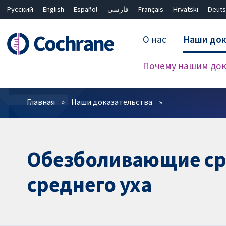
Русский
English
Español
فارسی
Français
Hrvatski
Deuts
О нас
Наши док
Почему нашим док
Фильтры
Главная
Наши доказательства
Обезболивающие сре
среднего уха