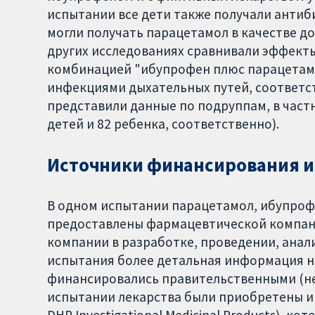
испытании все дети также получали антиби
могли получать парацетамол в качестве до
других исследованиях сравнивали эффект
комбинацией "ибупрофен плюс парацетамол
инфекциями дыхательных путей, соответст
представили данные по подруппам, в част
детей и 82 ребенка, соответственно).
Источники финансирования и
В одном испытании парацетамол, ибупроф
предоставлены фармацевтической компани
компании в разработке, проведении, анал
испытания более детальная информация не
финансировались правительственными (н
испытании лекарства были приобретены и 
DHP Investigational Medicinal Products), к