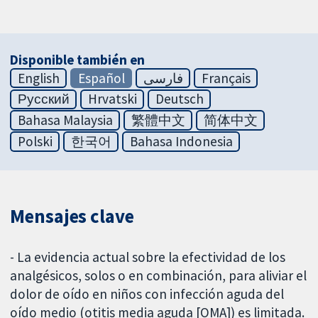
Disponible también en
English
Español
فارسی
Français
Русский
Hrvatski
Deutsch
Bahasa Malaysia
繁體中文
简体中文
Polski
한국어
Bahasa Indonesia
Mensajes clave
- La evidencia actual sobre la efectividad de los
analgésicos, solos o en combinación, para aliviar el
dolor de oído en niños con infección aguda del
oído medio (otitis media aguda [OMA]) es limitada.