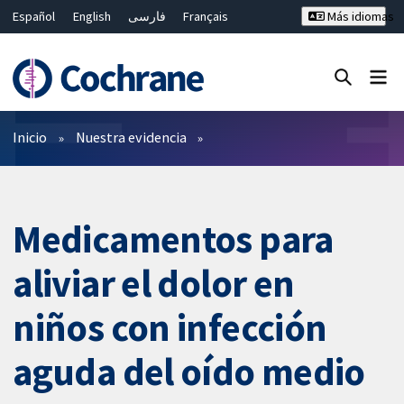
Español
English
فارسی
Français
Más idiomas
Русский
Hrvatski
Deutsch
Bahasa Malaysia
ไทย
繁體中文
简体中文
Cerrar búsqueda ✖
Filtros
Inicio
Nuestra evidencia
Medicamentos para
aliviar el dolor en
niños con infección
aguda del oído medio