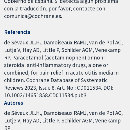
Gobierno de España. Si detecta algún problema
con la traducción, por favor, contacte con
comunica@cochrane.es.
Referencia
de Sévaux JL.H., Damoiseaux RAMJ, van de Pol AC,
Lutje V, Hay AD, Little P, Schilder AGM, Venekamp
RP. Paracetamol (acetaminophen) or non-
steroidal anti-inflammatory drugs, alone or
combined, for pain relief in acute otitis media in
children. Cochrane Database of Systematic
Reviews 2023, Issue 8. Art. No.: CD011534. DOI:
10.1002/14651858.CD011534.pub3.
Autores
de Sévaux JL.H.
Damoiseaux RAMJ
van de Pol AC
Lutje V
Hay AD
Little P
Schilder AGM
Venekamp
RP