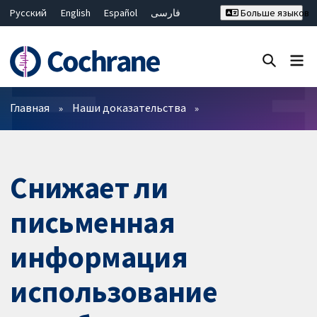
Русский
English
Español
فارسی
Больше языков
Français
Hrvatski
Deutsch
Bahasa Malaysia
ไทย
繁體中文
简体中文
Закрыть поиск ✖
Фильтры
Главная
Наши доказательства
Снижает ли
письменная
информация
использование