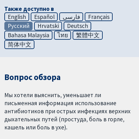
Также доступно в
English
Español
فارسی
Français
Русский
Hrvatski
Deutsch
Bahasa Malaysia
ไทย
繁體中文
简体中文
Вопрос обзора
Мы хотели выяснить, уменьшает ли
письменная информация использование
антибиотиков при острых инфекциях верхних
дыхательных путей (простуда, боль в горле,
кашель или боль в ухе).