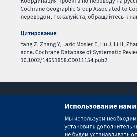
Координация проекта по переводу на русски
Cochrane Geographic Group Associated to C
переводом, пожалуйста, обращайтесь к нам
Цитирование
Yang Z, Zhang Y, Lazic Mosler E, Hu J, Li H, Zh
acne. Cochrane Database of Systematic Reviews
10.1002/14651858.CD011154.pub2.
Использование нами 
Мы используем необходимы
установить дополнительны
Надёжные доказательства
Информированные решения
не будем устанавливать оп