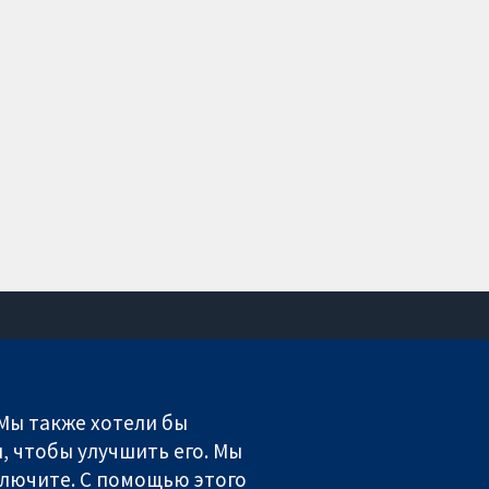
Связаться с нами
Новости
 Мы также хотели бы
Пресс-служба
, чтобы улучшить его. Мы
О нас
включите. С помощью этого
Работа