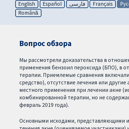
English
Español
فارسی
Français
Рус
Română
Вопрос обзора
Мы рассмотрели доказательства в отноше
применения бензоил пероксида (БПО), в о
терапии. Приемлемые сравнения включали
средство), отсутствие лечения или другие
местного применения при лечении акне (и
комбинированной терапии, но не содержа
февраль 2019 года).
Основными исходами, представляющими ин
течения акне (оцениваемое участниками) и