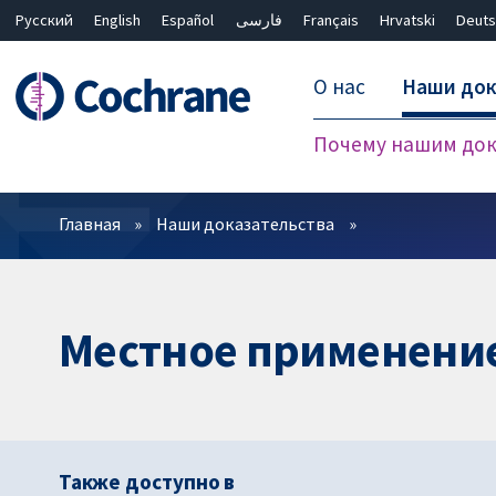
Русский
English
Español
فارسی
Français
Hrvatski
Deuts
О нас
Наши док
Почему нашим док
Фильтры
Главная
Наши доказательства
Местное применение
Также доступно в