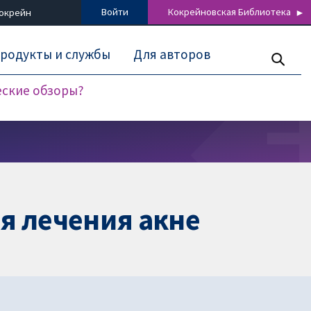
Войти
Кокрейновская Библиотека
Кокрейн
родукты и службы
Для авторов
еские обзоры?
я лечения акне