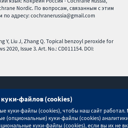
й язык: Кокрейн Россия - Cochrane Russia,
ochrane Nordic. По вопросам, связанным с этим
 по адресу: cochranerussia@gmail.com
ang Y, Liu J, Zhang Q. Topical benzoyl peroxide for
 2020, Issue 3. Art. No.: CD011154. DOI:
куки-файлов (cookies)
11-13 Cavendish Square
London
е куки-файлы (cookies), чтобы наш сайт работал.
W1G 0AN
е (опциональные) куки-файлы (cookies) аналитики
United Kingdom
циональные куки-файлы (cookies), если вы их не 