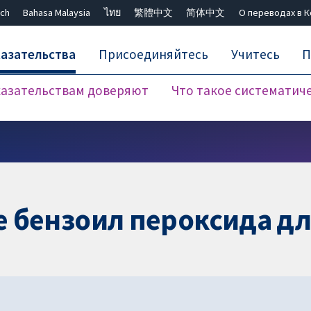
ch
Bahasa Malaysia
ไทย
繁體中文
简体中文
О переводах в 
азательства
Присоединяйтесь
Учитесь
П
азательствам доверяют
Что такое систематич
Закрыть поиск ✖
 бензоил пероксида дл