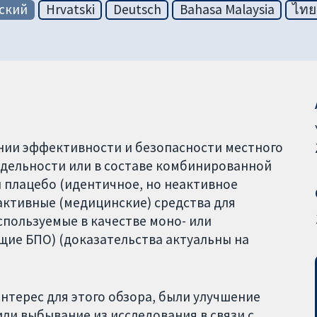
ский
Hrvatski
Deutsch
Bahasa Malaysia
ไทย
нии эффективности и безопасности местного
тдельности или в составе комбинированной
 плацебо (идентичное, но неактивное
 активные (медицинские) средства для
спользуемые в качестве моно- или
щие БПО) (доказательства актуальны на
терес для этого обзора, были улучшение
ли выбывание из исследования в связи с