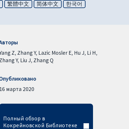
繁體中文
简体中文
한국어
Авторы
Yang Z
Zhang Y
Lazic Mosler E
Hu J
Li H
Zhang Y
Liu J
Zhang Q
Опубликовано
16 марта 2020
Полный обзор в
Кокрейновской Библиотеке