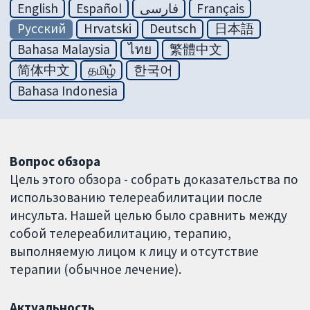
English
Español
فارسی
Français
Русский
Hrvatski
Deutsch
日本語
Bahasa Malaysia
ไทย
繁體中文
简体中文
தமிழ்
한국어
Bahasa Indonesia
Вопрос обзора
Цель этого обзора - собрать доказательства по
использованию телереабилитации после
инсульта. Нашей целью было сравнить между
собой телереабилитацию, терапию,
выполняемую лицом к лицу и отсутствие
терапии (обычное лечение).
Актуальность