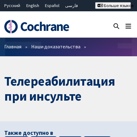
Русский
English
Español
فارسی
Больше языков
Français
Hrvatski
Deutsch
Bahasa Malaysia
ไทย
繁體中文
简体中文
Закрыть поиск ✖
Фильтры
Главная
Наши доказательства
Телереабилитация
при инсульте
Также доступно в