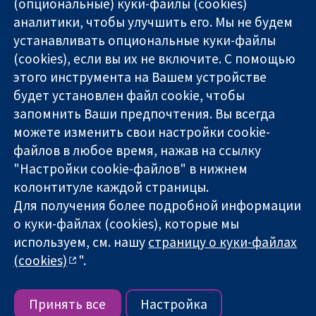
(опциональные) куки-файлы (cookies)
аналитики, чтобы улучшить его. Мы не будем
11-13 Cavendish
Связаться с
устанавливать опциональные куки-файлы
Square
нами
(cookies), если вы их не включите. С помощью
Надёжные
London
Новости
этого инструмента на Вашем устройстве
доказательства
W1G 0AN
Пресс-
Информированные
United Kingdom
служба
будет установлен файл cookie, чтобы
решения
О нас
запомнить Ваши предпочтения. Вы всегда
Во благо
Работа
можете изменить свои настройки cookie-
здоровья
Cochrane
файлов в любое время, нажав на ссылку
Library
"Настройки cookie-файлов" в нижнем
колонтитуле каждой страницы.
Для получения более подробной информации
The Cochrane Collaboration is a charity (no. 1045921) and a
о куки-файлах (cookies), которые мы
company limited by guarantee (no. 03044323) registered in
England & Wales. VAT registration number GB 718 2127 49.
используем, см. нашу
страницу о куки-файлах
(cookies)
".
Copyright © 2026 The Cochrane Collaboration
Условия использования веб-сайта
|
Отказ от
ответственности
|
Конфиденциальность
|
Политика
Принять все
Настройка