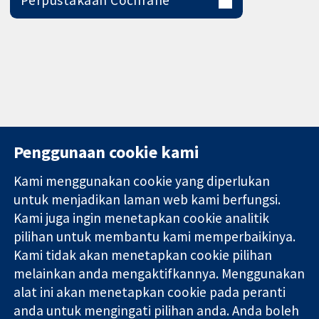
Penggunaan cookie kami
Kami menggunakan cookie yang diperlukan
11-13 Cavendish
Hubungi kita
untuk menjadikan laman web kami berfungsi.
Square
Berita
Kami juga ingin menetapkan cookie analitik
Bukti yang
London
Pejabat
pilihan untuk membantu kami memperbaikinya.
dipercayai.
W1G 0AN
akhbar
keputusan
Kami tidak akan menetapkan cookie pilihan
United Kingdom
Perihal Kami
termaklum
Pekerjaan
melainkan anda mengaktifkannya. Menggunakan
Kesihatan yang
Cochrane
alat ini akan menetapkan cookie pada peranti
lebih baik
Library
anda untuk mengingati pilihan anda. Anda boleh