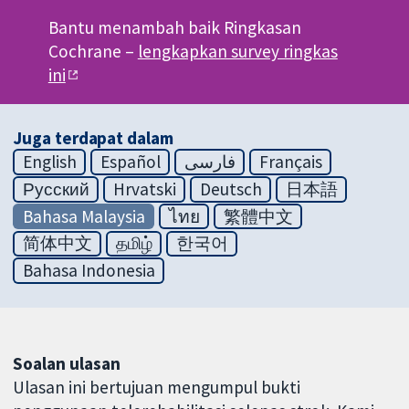
Bantu menambah baik Ringkasan
Cochrane –
lengkapkan survey ringkas
ini
Juga terdapat dalam
English
Español
فارسی
Français
Русский
Hrvatski
Deutsch
日本語
Bahasa Malaysia
ไทย
繁體中文
简体中文
தமிழ்
한국어
Bahasa Indonesia
Soalan ulasan
Ulasan ini bertujuan mengumpul bukti