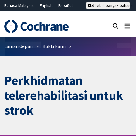
Bahasa Malaysia
English
Español
Lebih banyak bahasa
فارسی
Français
Русский
Hrvatski
Deutsch
ไทย
繁體中文
简体中文
Tutup carian ✖
Penapis
Laman depan
Bukti kami
Perkhidmatan
telerehabilitasi untuk
strok