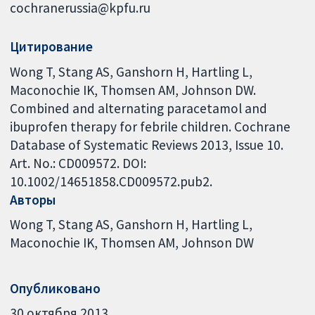
cochranerussia@kpfu.ru
Цитирование
Wong T, Stang AS, Ganshorn H, Hartling L,
Maconochie IK, Thomsen AM, Johnson DW.
Combined and alternating paracetamol and
ibuprofen therapy for febrile children. Cochrane
Database of Systematic Reviews 2013, Issue 10.
Art. No.: CD009572. DOI:
10.1002/14651858.CD009572.pub2.
Авторы
Wong T
Stang AS
Ganshorn H
Hartling L
Maconochie IK
Thomsen AM
Johnson DW
Опубликовано
30 октября 2013