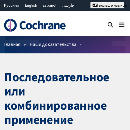
Русский
English
Español
فارسی
Больше языков
Français
Hrvatski
Deutsch
Bahasa Malaysia
ไทย
繁體中文
简体中文
Закрыть поиск ✖
Фильтры
Главная
Наши доказательства
Последовательное
или
комбинированное
применение