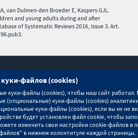
MA, van Dulmen-den Broeder E, Kaspers GJL.
hildren and young adults during and after
base of Systematic Reviews 2016, Issue 3. Art.
796.pub3.
куки-файлов (cookies)
11-13 Cavendish Square
London
е куки-файлы (cookies), чтобы наш сайт работал.
W1G 0AN
е (опциональные) куки-файлы (cookies) аналитики
United Kingdom
циональные куки-файлы (cookies), если вы их не 
ройстве будет установлен файл cookie, чтобы зап
можете изменить свои настройки cookie-файлов в л
-файлов" в нижнем колонтитуле каждой страницы.