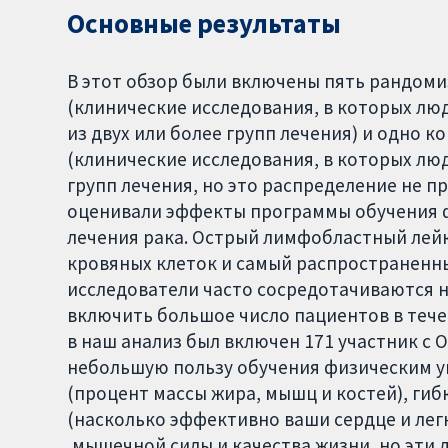
Основные результаты
В этот обзор были включены пять рандом
(клинические исследования, в которых лю
из двух или более групп лечения) и одно
(клинические исследования, в которых люд
групп лечения, но это распределение не п
оценивали эффекты программы обучения ф
лечения рака. Острый лимфобластный лейк
кровяных клеток и самый распространенный
исследователи часто сосредотачиваются на
включить большое число пациентов в тече
в наш анализ был включен 171 участник с 
небольшую пользу обучения физическим у
(процент массы жира, мышц и костей), гиб
(насколько эффективно ваши сердце и лег
,мышечной силы и качества жизни, но эти