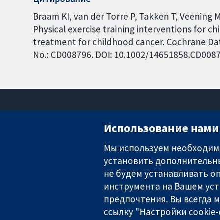
Braam KI, van der Torre P, Takken T, Veening 
Physical exercise training interventions for c
treatment for childhood cancer. Cochrane Data
No.: CD008796. DOI: 10.1002/14651858.CD008
Использование нами 
Мы используем необходимы
установить дополнительны
Надёжные доказательства
Информированные решения
не будем устанавливать оп
Во благо здоровья
инструмента на Вашем уст
предпочтения. Вы всегда 
ссылку "Настройки cookie