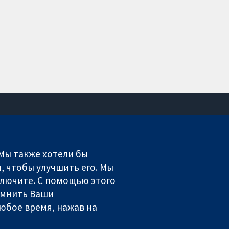
Связаться с нами
Новости
 Мы также хотели бы
Пресс-служба
, чтобы улучшить его. Мы
О нас
включите. С помощью этого
Работа
омнить Ваши
Cochrane Library
юбое время, нажав на