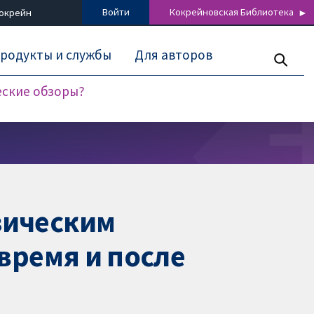
Войти
Кокрейновская Библиотека
Кокрейн
родукты и службы
Для авторов
еские обзоры?
зическим
время и после