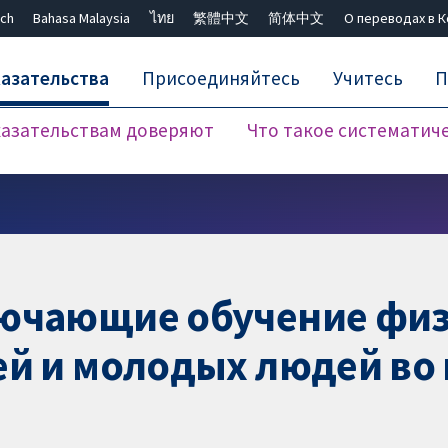
ch
Bahasa Malaysia
ไทย
繁體中文
简体中文
О переводах в 
азательства
Присоединяйтесь
Учитесь
П
азательствам доверяют
Что такое систематич
Закрыть поиск ✖
лючающие обучение фи
ей и молодых людей во 