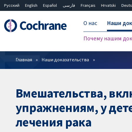
Русский
English
Español
فارسی
Français
Hrvatski
Deuts
О нас
Наши док
Почему нашим док
Фильтры
Главная
Наши доказательства
Вмешательства, вк
упражнениям, у дет
лечения рака