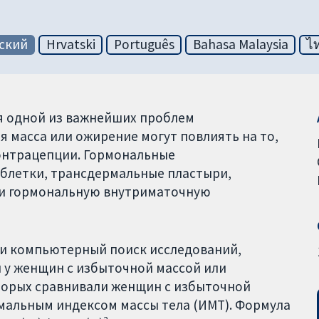
ский
Hrvatski
Português
Bahasa Malaysia
ไ
я одной из важнейших проблем
я масса или ожирение могут повлиять на то,
онтрацепции. Гормональные
блетки, трансдермальные пластыри,
 и гормональную внутриматочную
или компьютерный поиск исследований,
у женщин с избыточной массой или
оторых сравнивали женщин с избыточной
мальным индексом массы тела (ИМТ). Формула