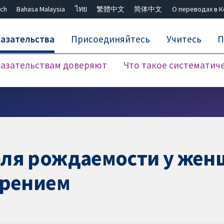
ch
Bahasa Malaysia
ไทย
繁體中文
简体中文
О переводах в 
азательства
Присоединяйтесь
Учитесь
П
азательствам доверяют
Что такое систематич
Закрыть поиск ✖
ля рождаемости у жен
ирением