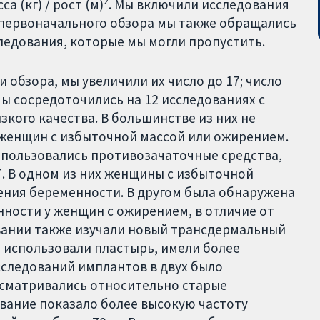
2
а (кг) / рост (м)
. Мы включили исследования
 первоначального обзора мы также обращались
ледования, которые мы могли пропустить.
 обзора, мы увеличили их число до 17; число
мы сосредоточились на 12 исследованиях с
зкого качества. В большинстве из них не
 женщин с избыточной массой или ожирением.
использовались противозачаточные средства,
. В одном из них женщины с избыточной
ения беременности. В другом была обнаружена
нности у женщин с ожирением, в отличие от
вании также изучали новый трансдермальный
 использовали пластырь, имели более
сследований имплантов в двух было
ссматривались относительно старые
вание показало более высокую частоту