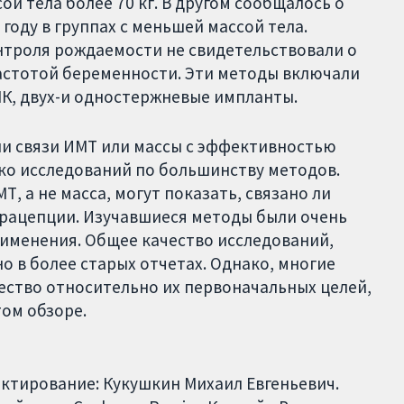
сой тела более 70 кг. В другом сообщалось о
году в группах с меньшей массой тела.
нтроля рождаемости не свидетельствовали о
астотой беременности. Эти методы включали
К, двух-и одностержневые импланты.
яли связи ИМТ или массы с эффективностью
ко исследований по большинству методов.
, а не масса, могут показать, связано ли
рацепции. Изучавшиеся методы были очень
менения. Общее качество исследований,
о в более старых отчетах. Однако, многие
ество относительно их первоначальных целей,
том обзоре.
ктирование: Кукушкин Михаил Евгеньевич.