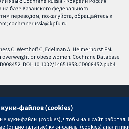
й язык: Cochrane Russia - Кокрейн Россия
 на базе Казанского федерального
этим переводом, пожалуйста, обращайтесь к
com; cochranerussia@kpfu.ru
ness C, Westhoff C, Edelman A, Helmerhorst FM.
in overweight or obese women. Cochrane Database
: CD008452. DOI: 10.1002/14651858.CD008452.pub4.
куки-файлов (cookies)
11-13 Cavendish Square
London
е куки-файлы (cookies), чтобы наш сайт работал.
W1G 0AN
е (опциональные) куки-файлы (cookies) аналитики
United Kingdom