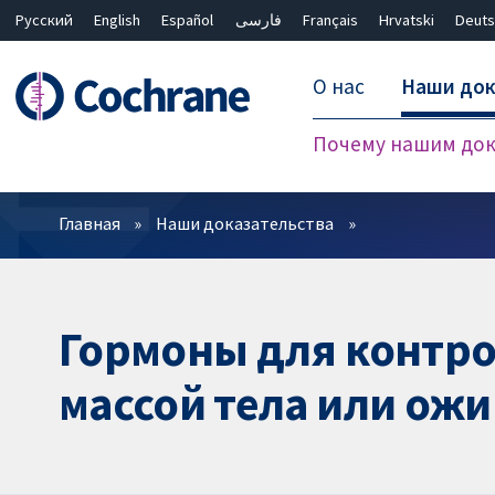
Русский
English
Español
فارسی
Français
Hrvatski
Deuts
О нас
Наши док
Почему нашим док
Фильтры
Главная
Наши доказательства
Гормоны для контро
массой тела или ож