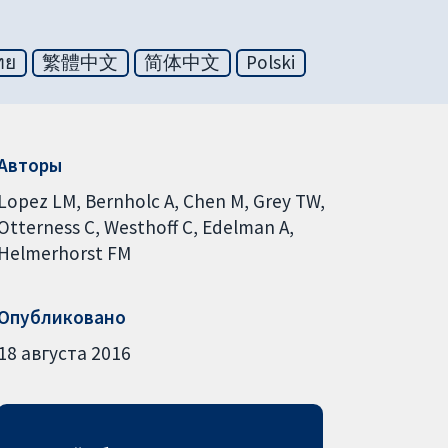
ทย
繁體中文
简体中文
Polski
Авторы
Lopez LM
Bernholc A
Chen M
Grey TW
Otterness C
Westhoff C
Edelman A
Helmerhorst FM
Опубликовано
18 августа 2016