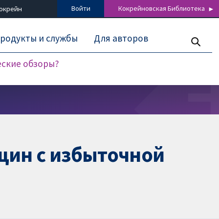
Войти
Кокрейновская Библиотека
Кокрейн
родукты и службы
Для авторов
еские обзоры?
щин с избыточной