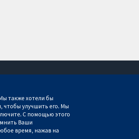
Связаться с нами
Новости
 Мы также хотели бы
Пресс-служба
, чтобы улучшить его. Мы
О нас
включите. С помощью этого
Работа
омнить Ваши
Cochrane Library
юбое время, нажав на