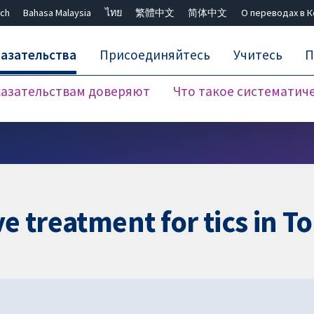
ch
Bahasa Malaysia
ไทย
繁體中文
简体中文
О переводах в 
азательства
Присоединяйтесь
Учитесь
П
азательствам доверяют
Что такое систематич
Закрыть поиск ✖
ve treatment for tics in 