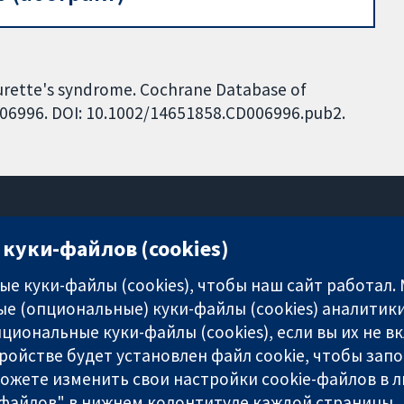
Tourette's syndrome. Cochrane Database of
CD006996. DOI: 10.1002/14651858.CD006996.pub2.
куки-файлов (cookies)
11-13 Cavendish Square
London
е куки-файлы (cookies), чтобы наш сайт работал.
W1G 0AN
е (опциональные) куки-файлы (cookies) аналитики
United Kingdom
циональные куки-файлы (cookies), если вы их не 
ройстве будет установлен файл cookie, чтобы зап
можете изменить свои настройки cookie-файлов в л
-файлов" в нижнем колонтитуле каждой страницы.