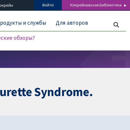
Войти
Кокрейновская Библиотека
Кокрейн
родукты и службы
Для авторов
еские обзоры?
Tourette Syndrome.