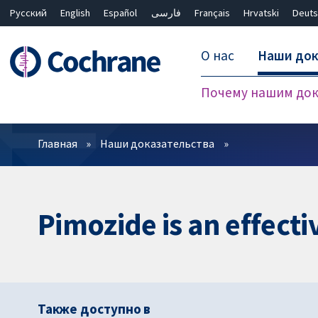
Русский
English
Español
فارسی
Français
Hrvatski
Deuts
О нас
Наши док
Почему нашим док
Фильтры
Главная
Наши доказательства
Pimozide is an effecti
Также доступно в