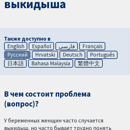
выкидыша
Также доступно в
English
Español
فارسی
Français
Русский
Hrvatski
Deutsch
Português
日本語
Bahasa Malaysia
繁體中文
В чем состоит проблема
(вопрос)?
У беременных женщин часто случается
выкидыш, но часто бывает трудно понять