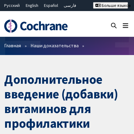
Русский
English
Español
فارسی
Больше языков
Français
Hrvatski
Deutsch
Bahasa Malaysia
ไทย
繁體中文
简体中文
Закрыть поиск ✖
Фильтры
Главная
Наши доказательства
Дополнительное
введение (добавки)
витаминов для
профилактики