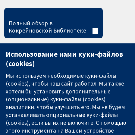
Полный обзор в
Кокрейновской Библиотеке
Использование нами куки-файлов
(cookies)
Мы используем необходимые куки-файлы
(cookies), чтобы наш сайт работал. Мы также
хотели бы установить дополнительные
(опциональные) куки-файлы (cookies)
аналитики, чтобы улучшить его. Мы не будем
11-13 Cavendish
Связаться с
устанавливать опциональные куки-файлы
Square
нами
(cookies), если вы их не включите. С помощью
Надёжные
London
Новости
этого инструмента на Вашем устройстве
доказательства
W1G 0AN
Пресс-