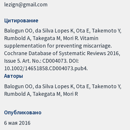
lezign@gmail.com
Цитирование
Balogun OO, da Silva Lopes K, Ota E, Takemoto Y,
Rumbold A, Takegata M, Mori R. Vitamin
supplementation for preventing miscarriage.
Cochrane Database of Systematic Reviews 2016,
Issue 5. Art. No.: CD004073. DOI:
10.1002/14651858.CD004073.pub4.
Авторы
Balogun OO
da Silva Lopes K
Ota E
Takemoto Y
Rumbold A
Takegata M
Mori R
Опубликовано
6 мая 2016