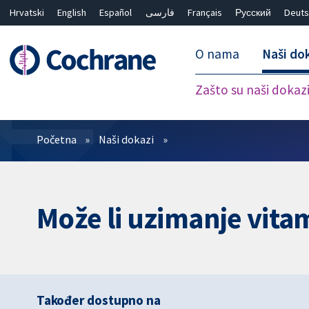
Hrvatski
English
Español
فارسی
Français
Русский
Deuts
O nama
Naši do
Zašto su naši dokaz
Prečistači
Početna
Naši dokazi
Može li uzimanje vitam
Također dostupno na