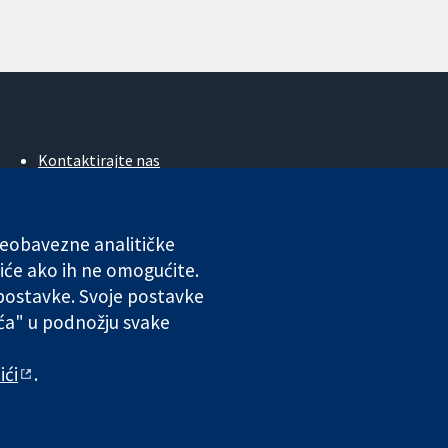
Kontaktirajte nas
Novosti
Ured za medije
O nama
 neobavezne analitičke
Poslovi
iće ako ih ne omogućite.
Cochrane Library
 postavke. Svoje postavke
ića" u podnožju svake
ales. VAT registration number GB 718 2127 49.
ići
.
 odgovornosti
|
Privatnost
|
Politika kolačića
|
Postavke kolačića