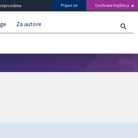
Prijavi se
Cochrane knjižnica
prijevodima
uge
Za autore