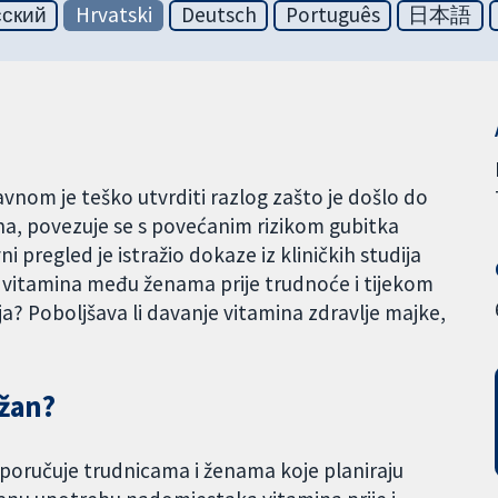
сский
Hrvatski
Deutsch
Português
日本語
avnom je teško utvrditi razlog zašto je došlo do
na, povezuje se s povećanim rizikom gubitka
 pregled je istražio dokaze iz kliničkih studija
nje vitamina među ženama prije trudnoće i tijekom
? Poboljšava li davanje vitamina zdravlje majke,
ažan?
oručuje trudnicama i ženama koje planiraju