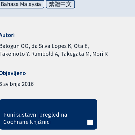
Bahasa Malaysia
繁體中文
Autori
Balogun OO
da Silva Lopes K
Ota E
Takemoto Y
Rumbold A
Takegata M
Mori R
Objavljeno
6 svibnja 2016
Puni sustavni pregled na
Cochrane knjižnici