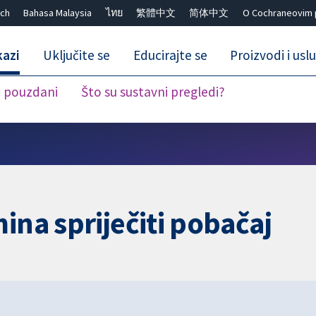
ch
Bahasa Malaysia
ไทย
繁體中文
简体中文
O Cochraneovim 
kazi
Uključite se
Educirajte se
Proizvodi i usl
i pouzdani
Što su sustavni pregledi?
Close search ✖
ina spriječiti pobačaj