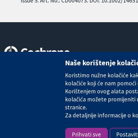
Issue 5. Art. No.: CD004073. DOI: 10.1002/146
Naše korištenje kolači
Pouzdani dokazi.
Utemeljeni dokazi.
Koristimo nužne kolačiće kako
Bolje zdravlje.
kolačiće koji će nam pomoći
Korištenjem ovog alata posta
kolačića možete promijeniti
stranice.
The Cochrane Collaboration is a charity (no. 1045921) and a comp
Za detaljnije informacije o 
Copyright © 2026 The Cochrane Collaboration
Prihvati sve
Postavit