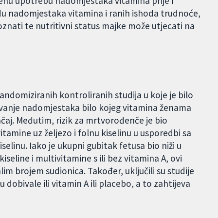
njenu upotrebu nadomjestaka vitamina prije i
đu nadomjestaka vitamina i ranih ishoda trudnoće,
znati te nutritivni status majke može utjecati na
andomiziranih kontroliranih studija u koje je bilo
avanje nadomjestaka bilo kojeg vitamina ženama
čaj. Međutim, rizik za mrtvorođenče je bio
amine uz željezo i folnu kiselinu u usporedbi sa
selinu. Iako je ukupni gubitak fetusa bio niži u
seline i multivitamine s ili bez vitamina A, ovi
alim brojem sudionica. Također, uključili su studije
 dobivale ili vitamin A ili placebo, a to zahtijeva