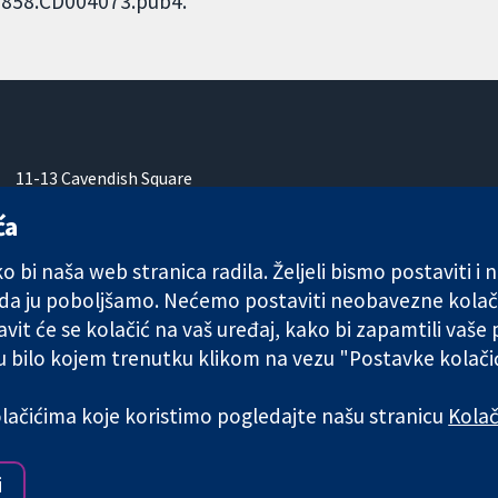
51858.CD004073.pub4.
11-13 Cavendish Square
London
ća
W1G 0AN
Ujedinjeno Kraljevstvo
 bi naša web stranica radila. Željeli bismo postaviti i
 da ju poboljšamo. Nećemo postaviti neobavezne kolač
vit će se kolačić na vaš uređaj, kako bi zapamtili vaše
 u bilo kojem trenutku klikom na vezu "Postavke kolač
any limited by guarantee (no. 03044323) registered in England & W
kolačićima koje koristimo pogledajte našu stranicu
Kolač
Uvjeti korištenja
|
Odricanje od
i