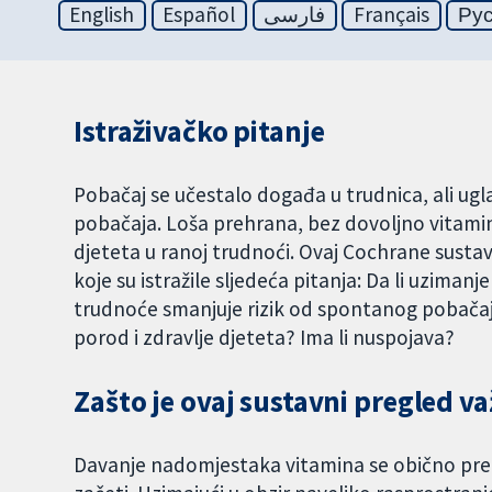
English
Español
فارسی
Français
Ру
Istraživačko pitanje
Pobačaj se učestalo događa u trudnica, ali ugl
pobačaja. Loša prehrana, bez dovoljno vitami
djeteta u ranoj trudnoći. Ovaj Cochrane sustavni
koje su istražile sljedeća pitanja: Da li uzima
trudnoće smanjuje rizik od spontanog pobačaja
porod i zdravlje djeteta? Ima li nuspojava?
Zašto je ovaj sustavni pregled v
Davanje nadomjestaka vitamina se obično prep