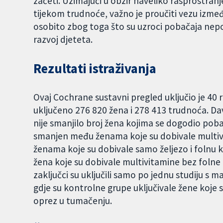
začeti. Uzimajući u obzir naveliko rasprostra
tijekom trudnoće, važno je proučiti vezu izme
osobito zbog toga što su uzroci pobačaja nepo
razvoj djeteta.
Rezultati istraživanja
Ovaj Cochrane sustavni pregled uključio je 40 r
uključeno 276 820 žena i 278 413 trudnoća. D
nije smanjilo broj žena kojima se dogodio poba
smanjen među ženama koje su dobivale multivit
ženama koje su dobivale samo željezo i folnu ki
žena koje su dobivale multivitamine bez folne ki
zaključci su uključili samo po jednu studiju s m
gdje su kontrolne grupe uključivale žene koje su
oprez u tumačenju.