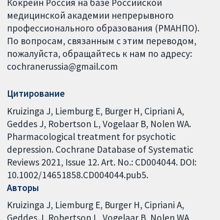
Кокрейн Россия на базе Российской
медицинской академии непрерывного
профессионального образования (РМАНПО).
По вопросам, связанным с этим переводом,
пожалуйста, обращайтесь к нам по адресу:
cochranerussia@gmail.com
Цитирование
Kruizinga J, Liemburg E, Burger H, Cipriani A,
Geddes J, Robertson L, Vogelaar B, Nolen WA.
Pharmacological treatment for psychotic
depression. Cochrane Database of Systematic
Reviews 2021, Issue 12. Art. No.: CD004044. DOI:
10.1002/14651858.CD004044.pub5.
Авторы
Kruizinga J
Liemburg E
Burger H
Cipriani A
Geddes J
Robertson L
Vogelaar B
Nolen WA