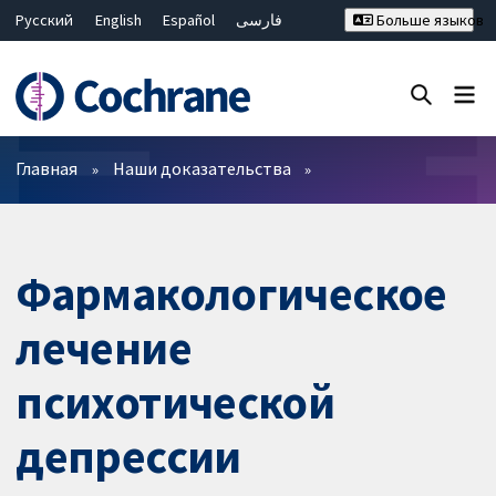
Русский
English
Español
فارسی
Больше языков
Français
Hrvatski
Deutsch
Bahasa Malaysia
ไทย
繁體中文
简体中文
Закрыть поиск ✖
Фильтры
Главная
Наши доказательства
Фармакологическое
лечение
психотической
депрессии