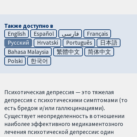
Также доступно в
English
Español
فارسی
Français
Русский
Hrvatski
Português
日本語
Bahasa Malaysia
繁體中文
简体中文
Polski
한국어
Психотическая депрессия — это тяжелая
депрессия с психотическими симптомами (то
есть бредом и/или галлюцинациями).
Существует неопределенность в отношении
наиболее эффективного медикаментозного
лечения психотической депрессии: один