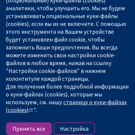
(опциональные) куки-файлы (cookies)
аналитики, чтобы улучшить его. Мы не будем
11-13 Cavendish
Связаться с
устанавливать опциональные куки-файлы
Square
нами
(cookies), если вы их не включите. С помощью
Надёжные
London
Новости
этого инструмента на Вашем устройстве
доказательства
W1G 0AN
Пресс-
Информированные
будет установлен файл cookie, чтобы
United Kingdom
служба
решения
О нас
запомнить Ваши предпочтения. Вы всегда
Во благо
Работа
можете изменить свои настройки cookie-
здоровья
Cochrane
файлов в любое время, нажав на ссылку
Library
"Настройки cookie-файлов" в нижнем
колонтитуле каждой страницы.
Для получения более подробной информации
The Cochrane Collaboration is a charity (no. 1045921) and a
о куки-файлах (cookies), которые мы
company limited by guarantee (no. 03044323) registered in
используем, см. нашу
страницу о куки-файлах
England & Wales. VAT registration number GB 718 2127 49.
(cookies)
".
Copyright © 2026 The Cochrane Collaboration
Условия использования веб-сайта
|
Отказ от
ответственности
|
Конфиденциальность
|
Политика
Принять все
Настройка
использования куки-файлов
|
Настройки куки-файлов