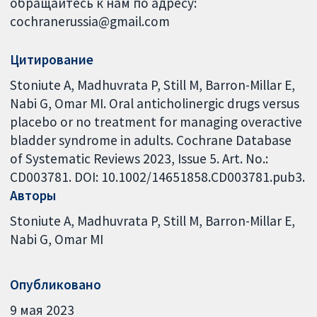
обращайтесь к нам по адресу:
cochranerussia@gmail.com
Цитирование
Stoniute A, Madhuvrata P, Still M, Barron-Millar E,
Nabi G, Omar MI. Oral anticholinergic drugs versus
placebo or no treatment for managing overactive
bladder syndrome in adults. Cochrane Database
of Systematic Reviews 2023, Issue 5. Art. No.:
CD003781. DOI: 10.1002/14651858.CD003781.pub3.
Авторы
Stoniute A
Madhuvrata P
Still M
Barron-Millar E
Nabi G
Omar MI
Опубликовано
9 мая 2023