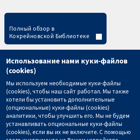
Полный обзор в
Кокрейновской Библиотеке
Использование нами куки-файлов
(cookies)
Мы используем необходимые куки-файлы
(cookies), чтобы наш сайт работал. Мы также
хотели бы установить дополнительные
(опциональные) куки-файлы (cookies)
аналитики, чтобы улучшить его. Мы не будем
11-13 Cavendish
Связаться с
устанавливать опциональные куки-файлы
Square
нами
(cookies), если вы их не включите. С помощью
Надёжные
London
Новости
доказательства
этого инструмента на Вашем устройстве