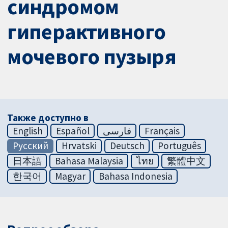
синдромом
гиперактивного
мочевого пузыря
Также доступно в
English
Español
فارسی
Français
Русский
Hrvatski
Deutsch
Português
日本語
Bahasa Malaysia
ไทย
繁體中文
한국어
Magyar
Bahasa Indonesia