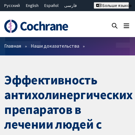
Русский
English
Español
فارسی
Больше языков
Français
Hrvatski
Deutsch
Bahasa Malaysia
ไทย
繁體中文
简体中文
Закрыть поиск ✖
Фильтры
Главная
Наши доказательства
Эффективность
антихолинергических
препаратов в
лечении людей с