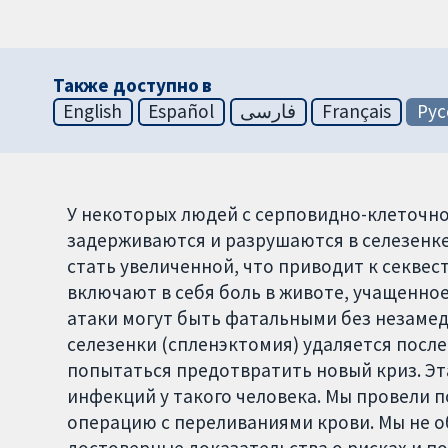
Также доступно в
English
Español
فارسی
Français
Рус
У некоторых людей с серповидно-клеточно
задерживаются и разрушаются в селезенке
стать увеличенной, что приводит к секве
включают в себя боль в животе, учащенно
атаки могут быть фатальными без незамедл
селезенки (спленэктомия) удаляется после 
попытаться предотвратить новый криз. Э
инфекций у такого человека. Мы провели 
операцию с переливаниями крови. Мы не 