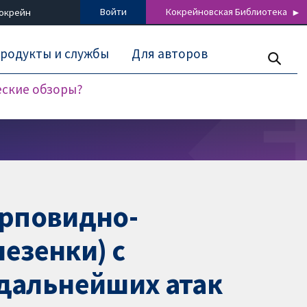
Войти
Кокрейновская Библиотека
Кокрейн
родукты и службы
Для авторов
еские обзоры?
ерповидно-
езенки) с
дальнейших атак