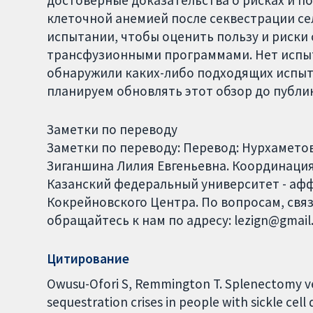
достоверные доказательства о рисках и п
клеточной анемией после секвестрации се
испытании, чтобы оценить пользу и риски
трансфузионными программами. Нет испыт
обнаружили каких-либо подходящих испыта
планируем обновлять этот обзор до публи
Заметки по переводу
Заметки по переводу: Перевод: Нурхамето
Зиганшина Лилия Евгеньевна. Координация 
Казанский федеральный университет - аф
Кокрейновского Центра. По вопросам, свя
обращайтесь к нам по адресу: lezign@gmai
Цитирование
Owusu-Ofori S, Remmington T. Splenectomy v
sequestration crises in people with sickle ce