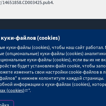
002/14651858.CD003425.pub4.
куки-файлов (cookies)
11-13 Cavendish Square
London
е куки-файлы (cookies), чтобы наш сайт работал.
W1G 0AN
е (опциональные) куки-файлы (cookies) аналитики
United Kingdom
циональные куки-файлы (cookies), если вы их не 
ройстве будет установлен файл cookie, чтобы зап
можете изменить свои настройки cookie-файлов в л
-файлов" в нижнем колонтитуле каждой страницы.
обной информации о куки-файлах (cookies), которы
any limited by guarantee (no. 03044323) registered in England & W
ах (cookies)
".
-сайта
|
Отказ от ответственности
|
Конфиденциальность
|
По
ойка