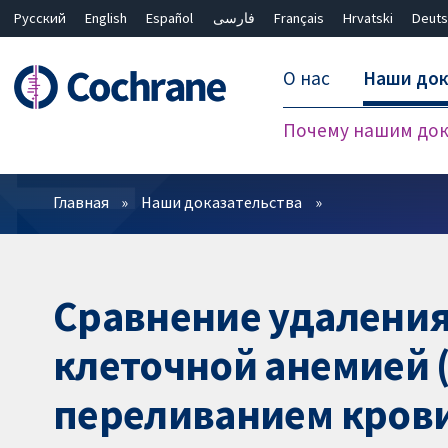
Русский
English
Español
فارسی
Français
Hrvatski
Deuts
О нас
Наши док
Почему нашим док
Фильтры
Главная
Наши доказательства
Сравнение удаления
клеточной анемией (
переливанием кров