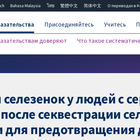
ch
Bahasa Malaysia
ไทย
繁體中文
简体中文
О переводах в 
азательства
Присоединяйтесь
Учитесь
П
азательствам доверяют
Что такое систематич
Закрыть поиск ✖
 селезенок у людей с с
после секвестрации сел
и для предотвращения 