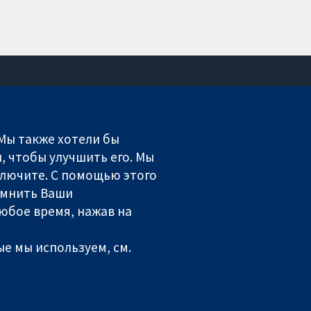
Связаться с нами
Новости
 Мы также хотели бы
Пресс-служба
, чтобы улучшить его. Мы
О нас
включите. С помощью этого
Работа
омнить Ваши
Cochrane Library
юбое время, нажав на
е мы используем, см.
ales. VAT registration number GB 718 2127 49.
литика использования куки-файлов
|
Настройки куки-файлов