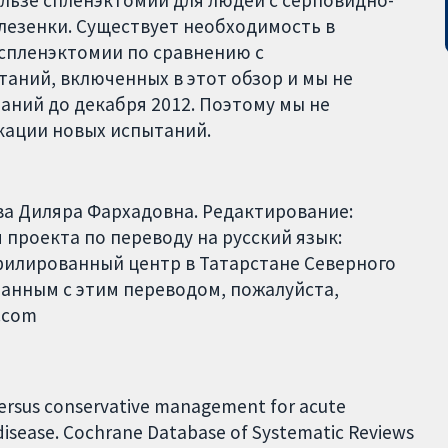
ользе спленэктомии для людей с серповидно-
лезенки. Существует необходимость в
 спленэктомии по сравнению с
аний, включенных в этот обзор и мы не
ний до декабря 2012. Поэтому мы не
кации новых испытаний.
ва Диляра Фархадовна. Редактирование:
проекта по переводу на русский язык:
филированный центр в Татарстане Северного
занным с этим переводом, пожалуйста,
l.com
ersus conservative management for acute
ll disease. Cochrane Database of Systematic Reviews