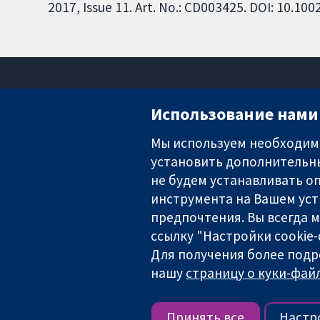
2017, Issue 11. Art. No.: CD003425. DOI: 10.1
Использование нами 
Мы используем необходимы
установить дополнительны
Надёжные доказательства
Информированные решения
не будем устанавливать оп
Во благо здоровья
инструмента на Вашем уст
предпочтения. Вы всегда 
ссылку "Настройки cookie
Для получения более подр
The Cochrane Collaboration is a charity (no. 1045921) and a comp
нашу
страницу о куки-файл
Copyright © 2026 The Cochrane Collaboration
Условия использования веб
Принять все
Настр