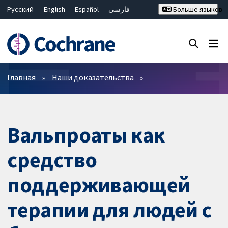
Русский
English
Español
فارسی
Больше языков
Français
Hrvatski
Deutsch
Bahasa Malaysia
ไทย
繁體中文
简体中文
Закрыть поиск ✖
Фильтры
Главная
Наши доказательства
Вальпроаты как
средство
поддерживающей
терапии для людей с