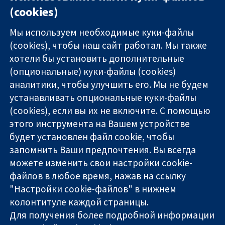
(cookies)
Мы используем необходимые куки-файлы
(cookies), чтобы наш сайт работал. Мы также
хотели бы установить дополнительные
(опциональные) куки-файлы (cookies)
аналитики, чтобы улучшить его. Мы не будем
11-13 Cavendish
Связаться с
устанавливать опциональные куки-файлы
Square
нами
(cookies), если вы их не включите. С помощью
Надёжные
London
Новости
этого инструмента на Вашем устройстве
доказательства
W1G 0AN
Пресс-
Информированные
United Kingdom
служба
будет установлен файл cookie, чтобы
решения
О нас
запомнить Ваши предпочтения. Вы всегда
Во благо
Работа
можете изменить свои настройки cookie-
здоровья
Cochrane
файлов в любое время, нажав на ссылку
Library
"Настройки cookie-файлов" в нижнем
колонтитуле каждой страницы.
Для получения более подробной информации
The Cochrane Collaboration is a charity (no. 1045921) and a