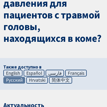
давления для
пациентов с травмой
головы,
находящихся в коме?
Также доступно в
English
Español
فارسی
Français
Русский
Hrvatski
简体中文
Актуальность