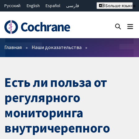
Русский
English
Español
فارسی
Больше языков
Français
Hrvatski
Deutsch
Bahasa Malaysia
ไทย
繁體中文
简体中文
Закрыть поиск ✖
Фильтры
Главная
Наши доказательства
Есть ли польза от
регулярного
мониторинга
внутричерепного