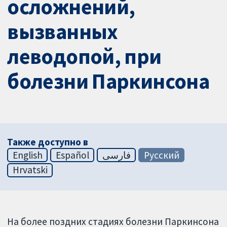
осложнений,
вызванных
леводопой, при
болезни Паркинсона
Также доступно в
English
Español
فارسی
Русский
Hrvatski
На более поздних стадиях болезни Паркинсона