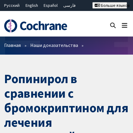
Русский
English
Español
فارسی
Больше языков
Français
Hrvatski
Deutsch
Bahasa Malaysia
ไทย
繁體中文
简体中文
Закрыть поиск ✖
Фильтры
Главная
Наши доказательства
Ропинирол в
сравнении с
бромокриптином для
лечения