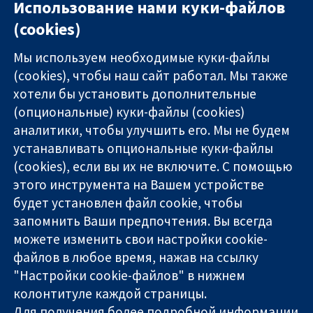
Использование нами куки-файлов
(cookies)
Мы используем необходимые куки-файлы
(cookies), чтобы наш сайт работал. Мы также
хотели бы установить дополнительные
(опциональные) куки-файлы (cookies)
аналитики, чтобы улучшить его. Мы не будем
11-13 Cavendish
Связаться с
устанавливать опциональные куки-файлы
Square
нами
(cookies), если вы их не включите. С помощью
Надёжные
London
Новости
этого инструмента на Вашем устройстве
доказательства
W1G 0AN
Пресс-
Информированные
United Kingdom
служба
будет установлен файл cookie, чтобы
решения
О нас
запомнить Ваши предпочтения. Вы всегда
Во благо
Работа
можете изменить свои настройки cookie-
здоровья
Cochrane
файлов в любое время, нажав на ссылку
Library
"Настройки cookie-файлов" в нижнем
колонтитуле каждой страницы.
Для получения более подробной информации