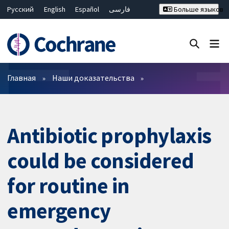
Русский
English
Español
فارسی
Больше языков
Français
Hrvatski
Deutsch
Bahasa Malaysia
ไทย
繁體中文
简体中文
Закрыть поиск ✖
Фильтры
Главная
Наши доказательства
Antibiotic prophylaxis
could be considered
for routine in
emergency