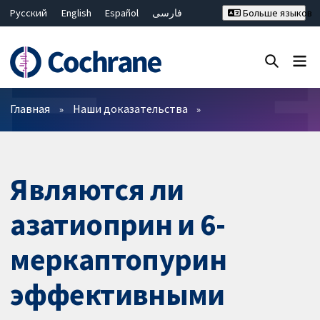
Русский
English
Español
فارسی
Больше языков
Français
Hrvatski
Deutsch
Bahasa Malaysia
ไทย
繁體中文
简体中文
Закрыть поиск ✖
Фильтры
Главная
Наши доказательства
Являются ли
азатиоприн и 6-
меркаптопурин
эффективными