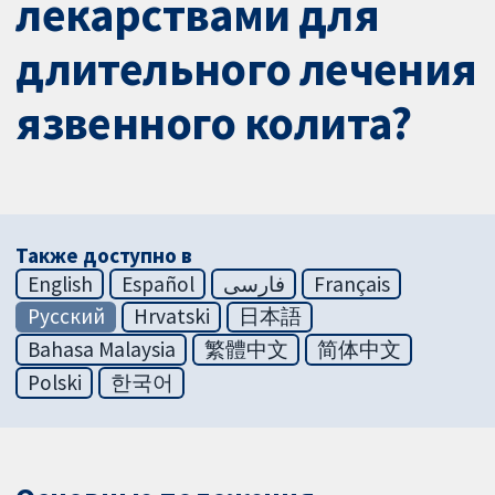
лекарствами для
длительного лечения
язвенного колита?
Также доступно в
English
Español
فارسی
Français
Русский
Hrvatski
日本語
Bahasa Malaysia
繁體中文
简体中文
Polski
한국어