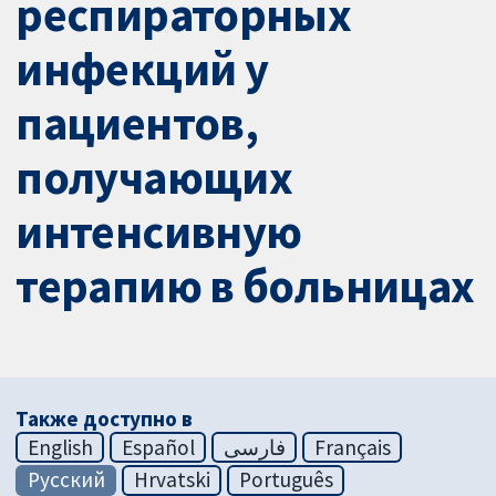
респираторных
инфекций у
пациентов,
получающих
интенсивную
терапию в больницах
Также доступно в
English
Español
فارسی
Français
Русский
Hrvatski
Português