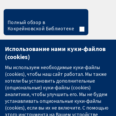
Полный обзор в
Кокрейновской Библиотеке
Использование нами куки-файлов
(cookies)
Мы используем необходимые куки-файлы
(cookies), чтобы наш сайт работал. Мы также
хотели бы установить дополнительные
(опциональные) куки-файлы (cookies)
аналитики, чтобы улучшить его. Мы не будем
11-13 Cavendish
Связаться с
устанавливать опциональные куки-файлы
Square
нами
(cookies), если вы их не включите. С помощью
Надёжные
London
Новости
этого инструмента на Вашем устройстве
доказательства
W1G 0AN
Пресс-