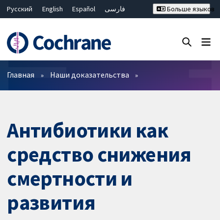
Русский
English
Español
فارسی
Больше языков
Français
Hrvatski
Deutsch
Bahasa Malaysia
ไทย
繁體中文
简体中文
Закрыть поиск ✖
Фильтры
Главная
Наши доказательства
Антибиотики как
средство снижения
смертности и
развития