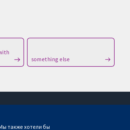
with
something else
Связаться с нами
Новости
 Мы также хотели бы