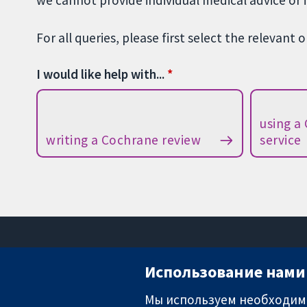
we cannot provide individual medical advice or 
For all queries, please first select the relevant 
I would like help with...
using a
writing a Cochrane review
service
Использование нами 
Мы используем необходимы