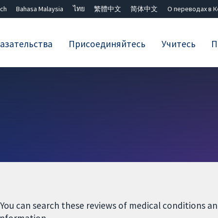
ch
Bahasa Malaysia
ไทย
繁體中文
简体中文
О переводах в 
азательства
Присоединяйтесь
Учитесь
П
Закрыть поиск ✖
 You can search these reviews of medical conditions 