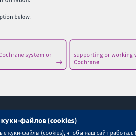
information.
option below.
 Cochrane system or
supporting or working 
Cochrane
куки-файлов (cookies)
11-13 Cavendish Square
London
е куки-файлы (cookies), чтобы наш сайт работал.