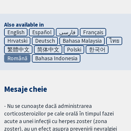
Also available in
English
Español
فارسی
Français
Hrvatski
Deutsch
Bahasa Malaysia
ไทย
繁體中文
简体中文
Polski
한국어
Română
Bahasa Indonesia
Mesaje cheie
- Nu se cunoaște dacă administrarea
corticosteroizilor pe cale orală în timpul fazei
acute a unei infecții cu herpes zoster (zona
zoster), au un efect asupra prevenirii nevralgiei