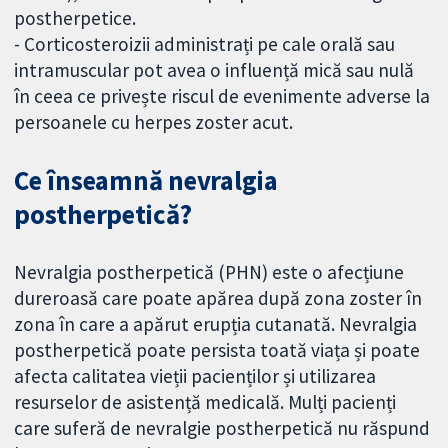
postherpetice.
- Corticosteroizii administrați pe cale orală sau
intramuscular pot avea o influență mică sau nulă
în ceea ce privește riscul de evenimente adverse la
persoanele cu herpes zoster acut.
Ce înseamnă nevralgia
postherpetică?
Nevralgia postherpetică (PHN) este o afecțiune
dureroasă care poate apărea după zona zoster în
zona în care a apărut erupția cutanată. Nevralgia
postherpetică poate persista toată viața și poate
afecta calitatea vieții pacienților și utilizarea
resurselor de asistență medicală. Mulți pacienți
care suferă de nevralgie postherpetică nu răspund