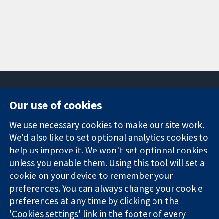
Our use of cookies
11-13 Cavendish
Contact us
We use necessary cookies to make our site work.
Square
News
Trusted
London
Press office
We'd also like to set optional analytics cookies to
evidence.
W1G 0AN
About us
help us improve it. We won't set optional cookies
Informed
Regatul Unit al
Jobs
unless you enable them. Using this tool will set a
decisions.
Marii Britanii
Cochrane
cookie on your device to remember your
Better health.
Library
preferences. You can always change your cookie
preferences at any time by clicking on the
'Cookies settings' link in the footer of every
The Cochrane Collaboration is a charity (no. 1045921) and a