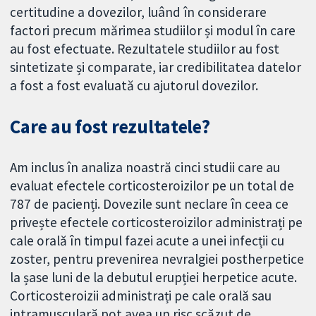
certitudine a dovezilor, luând în considerare
factori precum mărimea studiilor și modul în care
au fost efectuate. Rezultatele studiilor au fost
sintetizate și comparate, iar credibilitatea datelor
a fost a fost evaluată cu ajutorul dovezilor.
Care au fost rezultatele?
Am inclus în analiza noastră cinci studii care au
evaluat efectele corticosteroizilor pe un total de
787 de pacienți. Dovezile sunt neclare în ceea ce
privește efectele corticosteroizilor administrați pe
cale orală în timpul fazei acute a unei infecții cu
zoster, pentru prevenirea nevralgiei postherpetice
la șase luni de la debutul erupției herpetice acute.
Corticosteroizii administrați pe cale orală sau
intramusculară pot avea un risc scăzut de