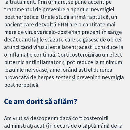
la tratament. Prin urmare, se pune accent pe
tratamentul de prevenire a apariției nevralgiei
postherpetice. Unele studii afirmă faptul că, un
pacient care dezvoltă PHN are o cantitate mai
mare de virus varicelo-zosterian prezent în sânge
decât cantitățile scăzute care se găsesc de obicei
atunci când virusul este latent; acest lucru duce la
o inflamație continuă. Corticosteroizii au un efect
puternic antiinflamator și pot reduce la minimum
leziunile nervoase, ameliorând astfel durerea
provocată de herpes zoster și prevenind nevralgia
postherpetică.
Ce am dorit să aflăm?
Am vrut să descoperim dacă corticosteroizii
administrați acut (în decurs de o săptămână de la