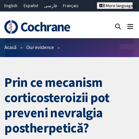
English
Español
فارسی
Français
More languages
Русский
Hrvatski
Deutsch
Bahasa Malaysia
ไทย
繁體中文
简体中文
Close search ✖
Filtre
Acasă
Our evidence
Prin ce mecanism
corticosteroizii pot
preveni nevralgia
postherpetică?