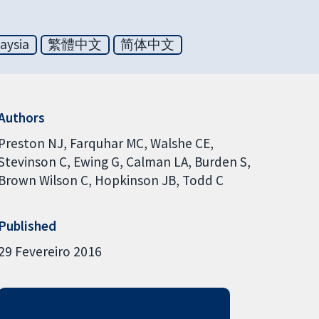
aysia
繁體中文
简体中文
Authors
Preston NJ
Farquhar MC
Walshe CE
Stevinson C
Ewing G
Calman LA
Burden S
Brown Wilson C
Hopkinson JB
Todd C
Published
29 Fevereiro 2016