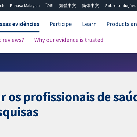
ch
Bahasa Malaysia
ไทย
繁體中文
简体中文
Sobre traduções
ssas evidências
Participe
Learn
Products an
c reviews?
Why our evidence is trusted
Close search ✖
r os profissionais de saú
squisas