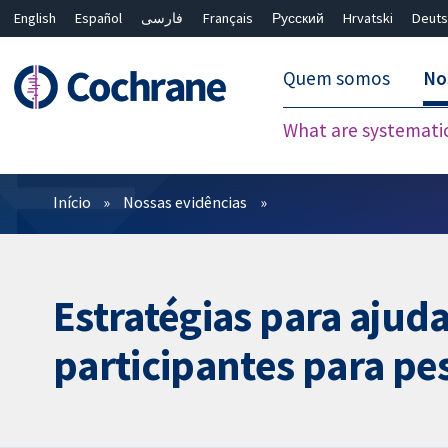
English
Español
فارسی
Français
Русский
Hrvatski
Deuts
Quem somos
No
What are systemati
Filtros
Início
Nossas evidências
Estratégias para ajuda
participantes para pe