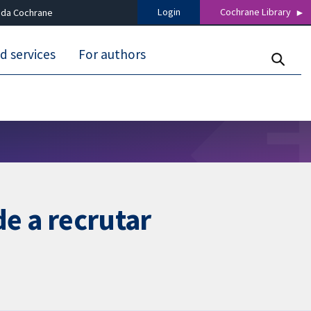
Login
Cochrane Library
 da Cochrane
d services
For authors
de a recrutar