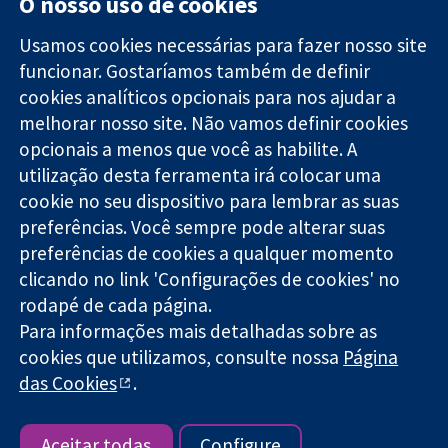
O nosso uso de cookies
Usamos cookies necessárias para fazer nosso site
funcionar. Gostaríamos também de definir
11-13 Cavendish
Contato
cookies analíticos opcionais para nos ajudar a
Square
Notícias
Evidências
melhorar nosso site. Não vamos definir cookies
Londres
Assessoria de
confiáveis.
W1G 0AN
imprensa
opcionais a menos que você as habilite. A
Decisões
Reino Unido
Sobre nós
utilização desta ferramenta irá colocar uma
informadas.
Emprego
cookie no seu dispositivo para lembrar as suas
Melhor saúde.
Cochrane
preferências. Você sempre pode alterar suas
Library
preferências de cookies a qualquer momento
clicando no link 'Configurações de cookies' no
rodapé de cada página.
A Cochrane Collaboration é uma organização sem fins lucrativos
Para informações mais detalhadas sobre as
(caridade nº 1045921) e uma empresa limitada por garantia (nº
03044323) registrada na Inglaterra e no País de Gales.
cookies que utilizamos, consulte nossa
Página
das Cookies
.
Copyright © 2026 The Cochrane Collaboration
Termos e condições do site
|
Aviso legal
|
Privacidade
|
Política
de cookies
|
Configuração de cookies
Aceitar todas
Configure