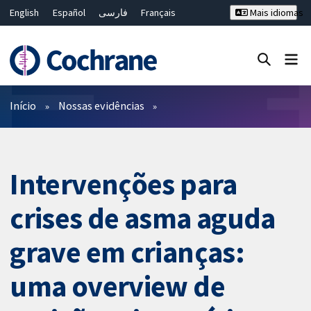
English
Español
فارسی
Français
Mais idiomas
Русский
Hrvatski
Deutsch
Bahasa Malaysia
ไทย
繁體中文
简体中文
Close search ✖
Filtros
Início
Nossas evidências
Intervenções para
crises de asma aguda
grave em crianças:
uma overview de