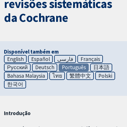
revisões sistemáticas
da Cochrane
Disponível também em
English
Español
فارسی
Français
Русский
Deutsch
Português
日本語
Bahasa Malaysia
ไทย
繁體中文
Polski
한국어
Introdução