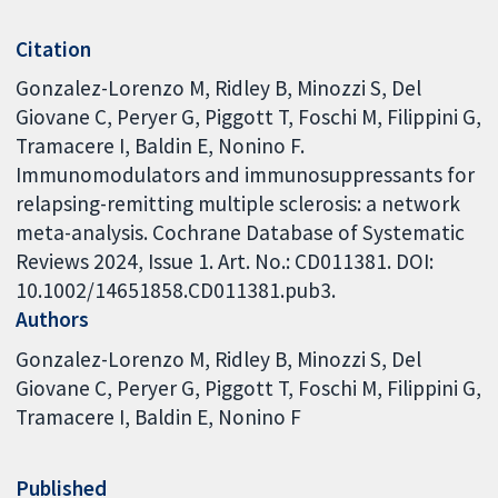
Citation
Gonzalez-Lorenzo M, Ridley B, Minozzi S, Del
Giovane C, Peryer G, Piggott T, Foschi M, Filippini G,
Tramacere I, Baldin E, Nonino F.
Immunomodulators and immunosuppressants for
relapsing-remitting multiple sclerosis: a network
meta-analysis. Cochrane Database of Systematic
Reviews 2024, Issue 1. Art. No.: CD011381. DOI:
10.1002/14651858.CD011381.pub3.
Authors
Gonzalez-Lorenzo M
Ridley B
Minozzi S
Del
Giovane C
Peryer G
Piggott T
Foschi M
Filippini G
Tramacere I
Baldin E
Nonino F
Published