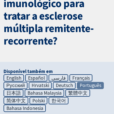
imunológico para
tratar a esclerose
múltipla remitente-
recorrente?
Disponível também em
English
Español
فارسی
Français
Русский
Hrvatski
Deutsch
Português
日本語
Bahasa Malaysia
繁體中文
简体中文
Polski
한국어
Bahasa Indonesia