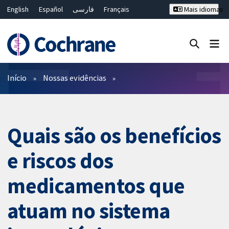
English
Español
فارسی
Français
Mais idiomas
Русский
Hrvatski
Deutsch
Bahasa Malaysia
ไทย
繁體中文
简体中文
Close search ✖
Filtros
Início
Nossas evidências
Quais são os benefícios
e riscos dos
medicamentos que
atuam no sistema