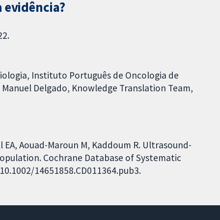
a evidência?
22.
iologia, Instituto Português de Oncologia de
rdo Manuel Delgado, Knowledge Translation Team,
kl EA, Aouad-Maroun M, Kaddoum R. Ultrasound-
 population. Cochrane Database of Systematic
I: 10.1002/14651858.CD011364.pub3.