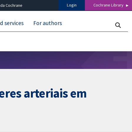
Login
Cochrane Library
 da Cochrane
d services
For authors
eres arteriais em