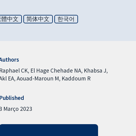
繁體中文
简体中文
한국어
Authors
Raphael CK
El Hage Chehade NA
Khabsa J
Akl EA
Aouad-Maroun M
Kaddoum R
Published
3 Março 2023