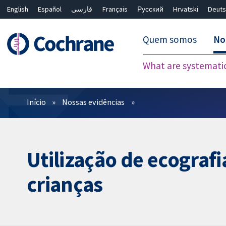
English
Español
فارسی
Français
Русский
Hrvatski
Deuts
Quem somos
No
What are systemati
Filtros
Início
Nossas evidências
Utilização de ecografi
crianças