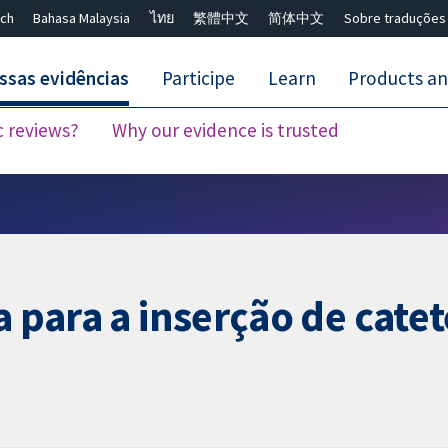
ch
Bahasa Malaysia
ไทย
繁體中文
简体中文
Sobre traduções
ssas evidências
Participe
Learn
Products an
c reviews?
Why our evidence is trusted
Close search ✖
a para a inserção de catet