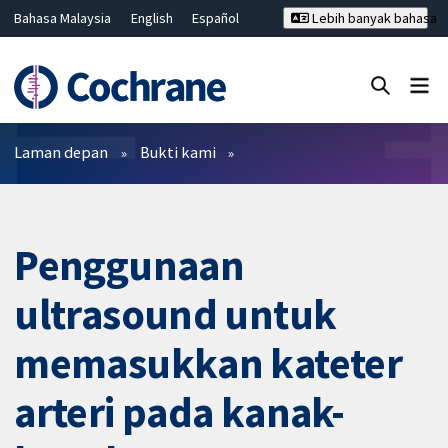
Bahasa Malaysia
English
Español
Lebih banyak bahasa
فارسی
Français
Русский
Hrvatski
Deutsch
ไทย
繁體中文
简体中文
Tutup carian ✖
Penapis
Laman depan
Bukti kami
Penggunaan
ultrasound untuk
memasukkan kateter
arteri pada kanak-