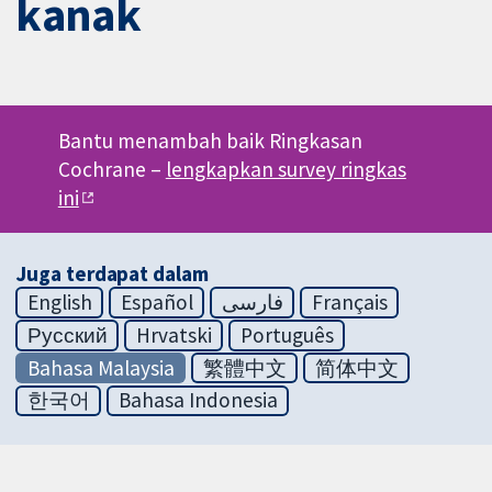
kanak
Bantu menambah baik Ringkasan
Cochrane –
lengkapkan survey ringkas
ini
Juga terdapat dalam
English
Español
فارسی
Français
Русский
Hrvatski
Português
Bahasa Malaysia
繁體中文
简体中文
한국어
Bahasa Indonesia