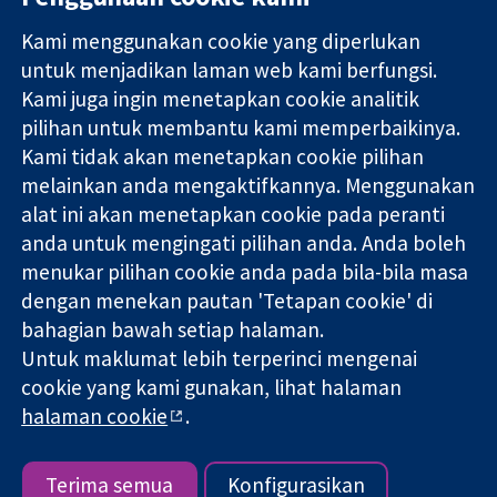
Kami menggunakan cookie yang diperlukan
11-13 Cavendish
Hubungi kita
untuk menjadikan laman web kami berfungsi.
Square
Berita
Kami juga ingin menetapkan cookie analitik
Bukti yang
London
Pejabat
pilihan untuk membantu kami memperbaikinya.
dipercayai.
W1G 0AN
akhbar
keputusan
United Kingdom
Perihal Kami
Kami tidak akan menetapkan cookie pilihan
termaklum
Pekerjaan
melainkan anda mengaktifkannya. Menggunakan
Kesihatan yang
Cochrane
alat ini akan menetapkan cookie pada peranti
lebih baik
Library
anda untuk mengingati pilihan anda. Anda boleh
menukar pilihan cookie anda pada bila-bila masa
dengan menekan pautan 'Tetapan cookie' di
Kolaborasi Cochrane ialah sebuah badan amal (no. 1045921) dan
bahagian bawah setiap halaman.
sebuah syarikat terhad oleh jaminan (no. 03044323) yang
Untuk maklumat lebih terperinci mengenai
berdaftar di England & Wales. Nombor pendaftaran VAT GB 718
2127 49.
cookie yang kami gunakan, lihat halaman
halaman cookie
.
Hak Cipta © 2026 Kolabrasi Cochrane
Terma & Syarat Laman Web
|
Penafian
|
Kerahsiaan
|
Dasar
cookie
|
Tetapan cookie
Terima semua
Konfigurasikan