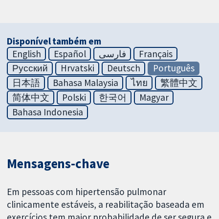
Disponível também em
English
Español
فارسی
Français
Русский
Hrvatski
Deutsch
Português
日本語
Bahasa Malaysia
ไทย
繁體中文
简体中文
Polski
한국어
Magyar
Bahasa Indonesia
Mensagens‐chave
Em pessoas com hipertensão pulmonar
clinicamente estáveis, a reabilitação baseada em
exercícios tem maior probabilidade de ser segura e