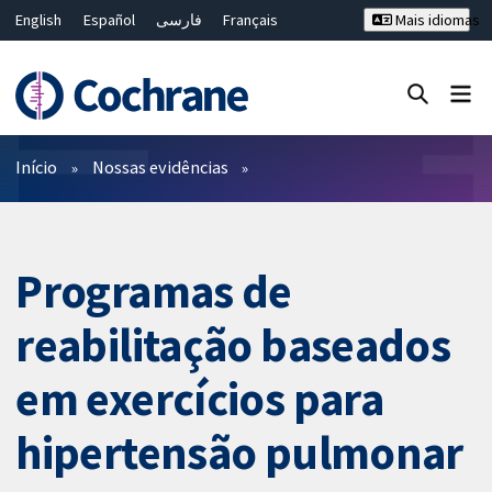
English
Español
فارسی
Français
Mais idiomas
Русский
Hrvatski
Deutsch
Bahasa Malaysia
ไทย
繁體中文
简体中文
Close search ✖
Filtros
Início
Nossas evidências
Programas de
reabilitação baseados
em exercícios para
hipertensão pulmonar