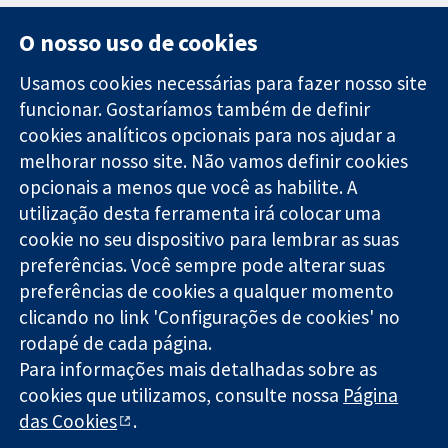
O nosso uso de cookies
Usamos cookies necessárias para fazer nosso site
funcionar. Gostaríamos também de definir
11-13 Cavendish
Contato
cookies analíticos opcionais para nos ajudar a
Square
Notícias
Evidências
melhorar nosso site. Não vamos definir cookies
Londres
Assessoria de
confiáveis.
W1G 0AN
imprensa
opcionais a menos que você as habilite. A
Decisões
Reino Unido
Sobre nós
utilização desta ferramenta irá colocar uma
informadas.
Emprego
cookie no seu dispositivo para lembrar as suas
Melhor saúde.
Cochrane
preferências. Você sempre pode alterar suas
Library
preferências de cookies a qualquer momento
clicando no link 'Configurações de cookies' no
rodapé de cada página.
A Cochrane Collaboration é uma organização sem fins lucrativos
Para informações mais detalhadas sobre as
(caridade nº 1045921) e uma empresa limitada por garantia (nº
03044323) registrada na Inglaterra e no País de Gales.
cookies que utilizamos, consulte nossa
Página
das Cookies
.
Copyright © 2026 The Cochrane Collaboration