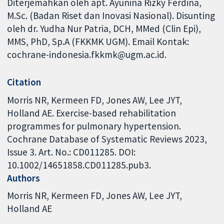
Diterjemahkan oleh apt. Ayunina Rizky Ferdina,
M.Sc. (Badan Riset dan Inovasi Nasional). Disunting
oleh dr. Yudha Nur Patria, DCH, MMed (Clin Epi),
MMS, PhD, Sp.A (FKKMK UGM). Email Kontak:
cochrane-indonesia.fkkmk@ugm.ac.id.
Citation
Morris NR, Kermeen FD, Jones AW, Lee JYT,
Holland AE. Exercise-based rehabilitation
programmes for pulmonary hypertension.
Cochrane Database of Systematic Reviews 2023,
Issue 3. Art. No.: CD011285. DOI:
10.1002/14651858.CD011285.pub3.
Authors
Morris NR
Kermeen FD
Jones AW
Lee JYT
Holland AE