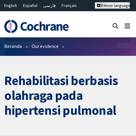
English
Español
فارسی
Français
More languages
Русский
Hrvatski
Deutsch
Bahasa Malaysia
ไทย
繁體中文
简体中文
Close search ✖
Filter
Beranda
Our evidence
Rehabilitasi berbasis
olahraga pada
hipertensi pulmonal