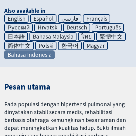
Also available in
English
Español
فارسی
Français
Русский
Hrvatski
Deutsch
Português
日本語
Bahasa Malaysia
ไทย
繁體中文
简体中文
Polski
한국어
Magyar
Bahasa Indonesia
Pesan utama
Pada populasi dengan hipertensi pulmonal yang
dinyatakan stabil secara medis, rehabilitasi
berbasis olahraga kemungkinan besar aman dan
dapat meningkatkan kualitas hidup. Bukti ilmiah
menunjukkan bahwa rehabilitasi berbasis