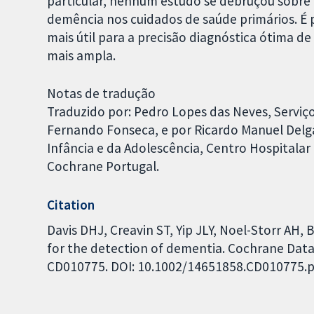
particular, nenhum estudo se debruçou sobre 
demência nos cuidados de saúde primários. É p
mais útil para a precisão diagnóstica ótima d
mais ampla.
Notas de tradução
Traduzido por: Pedro Lopes das Neves, Serviç
Fernando Fonseca, e por Ricardo Manuel Delga
Infância e da Adolescência, Centro Hospitalar
Cochrane Portugal.
Citation
Davis DHJ, Creavin ST, Yip JLY, Noel-Storr AH,
for the detection of dementia. Cochrane Datab
CD010775. DOI: 10.1002/14651858.CD010775.p