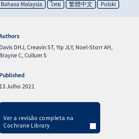
Bahasa Malaysia
ไทย
繁體中文
Polski
Authors
Davis DHJ
Creavin ST
Yip JLY
Noel-Storr AH
Brayne C
Cullum S
Published
13 Julho 2021
Ver a revisão completa na
Cochrane Library