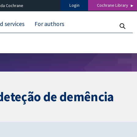
Login
Cochrane Library
 da Cochrane
d services
For authors
 deteção de demência