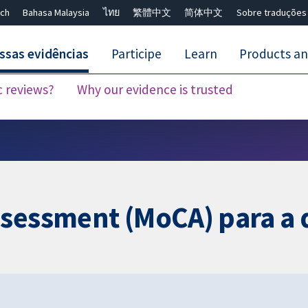
ch
Bahasa Malaysia
ไทย
繁體中文
简体中文
Sobre traduções
ssas evidências
Participe
Learn
Products an
c reviews?
Why our evidence is trusted
Close search ✖
ssessment (MoCA) para a