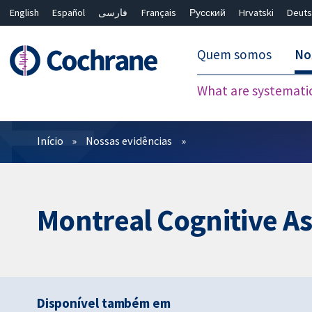
English
Español
فارسی
Français
Русский
Hrvatski
Deuts
Quem somos
No
What are systemati
Filtros
Início
Nossas evidências
Montreal Cognitive A
Disponível também em