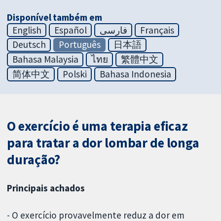
Disponível também em
English
Español
فارسی
Français
Deutsch
Português
日本語
Bahasa Malaysia
ไทย
繁體中文
简体中文
Polski
Bahasa Indonesia
O exercício é uma terapia eficaz
para tratar a dor lombar de longa
duração?
Principais achados
- O exercício provavelmente reduz a dor em