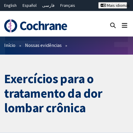
English
Español
فارسی
Français
Mais idiomas
Русский
Hrvatski
Deutsch
Bahasa Malaysia
ไทย
繁體中文
简体中文
Close search ✖
Filtros
Início
Nossas evidências
Exercícios para o
tratamento da dor
lombar crônica