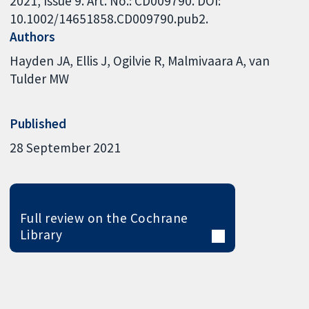
2021, Issue 9. Art. No.: CD009790. DOI:
10.1002/14651858.CD009790.pub2.
Authors
Hayden JA
Ellis J
Ogilvie R
Malmivaara A
van
Tulder MW
Published
28 September 2021
Full review on the Cochrane
Library