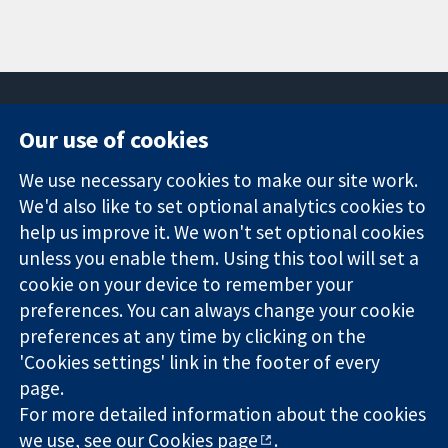
Our use of cookies
11-13 Cavendish
Contact us
We use necessary cookies to make our site work.
Square
News
Trusted
We'd also like to set optional analytics cookies to
London
Press office
evidence.
W1G 0AN
About us
help us improve it. We won't set optional cookies
Informed
Inggris
Jobs
unless you enable them. Using this tool will set a
decisions.
Cochrane
cookie on your device to remember your
Better health.
Library
preferences. You can always change your cookie
preferences at any time by clicking on the
'Cookies settings' link in the footer of every
The Cochrane Collaboration is a charity (no. 1045921) and a
page.
company limited by guarantee (no. 03044323) registered in
England & Wales. VAT registration number GB 718 2127 49.
For more detailed information about the cookies
we use, see our
Cookies page
.