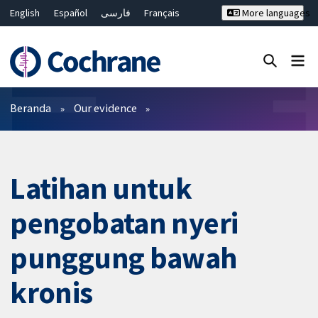
English
Español
فارسی
Français
More languages
Русский
Hrvatski
Deutsch
Bahasa Malaysia
ไทย
繁體中文
简体中文
Close search ✖
Filter
Beranda
Our evidence
Latihan untuk
pengobatan nyeri
punggung bawah
kronis