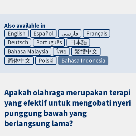
Also available in
English
Español
فارسی
Français
Deutsch
Português
日本語
Bahasa Malaysia
ไทย
繁體中文
简体中文
Polski
Bahasa Indonesia
Apakah olahraga merupakan terapi
yang efektif untuk mengobati nyeri
punggung bawah yang
berlangsung lama?