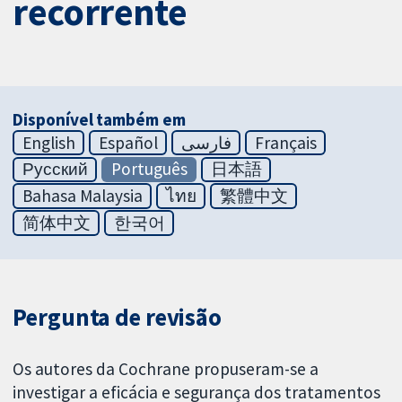
recorrente
Disponível também em
English
Español
فارسی
Français
Русский
Português
日本語
Bahasa Malaysia
ไทย
繁體中文
简体中文
한국어
Pergunta de revisão
Os autores da Cochrane propuseram-se a
investigar a eficácia e segurança dos tratamentos