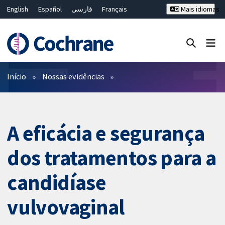
English
Español
فارسی
Français
Mais idiomas
Русский
Hrvatski
Deutsch
Bahasa Malaysia
ไทย
繁體中文
简体中文
Close search ✖
Filtros
Início
Nossas evidências
A eficácia e segurança
dos tratamentos para a
candidíase
vulvovaginal