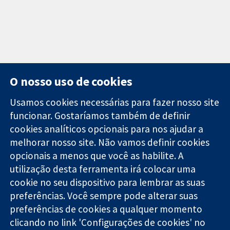
O nosso uso de cookies
Usamos cookies necessárias para fazer nosso site
funcionar. Gostaríamos também de definir
11-13 Cavendish
Contato
cookies analíticos opcionais para nos ajudar a
Square
Notícias
melhorar nosso site. Não vamos definir cookies
Evidências
Londres
Assessoria de
confiáveis.
opcionais a menos que você as habilite. A
W1G 0AN
imprensa
Decisões
Reino Unido
Sobre nós
utilização desta ferramenta irá colocar uma
informadas.
Emprego
cookie no seu dispositivo para lembrar as suas
Melhor saúde.
Cochrane
preferências. Você sempre pode alterar suas
Library
preferências de cookies a qualquer momento
clicando no link 'Configurações de cookies' no